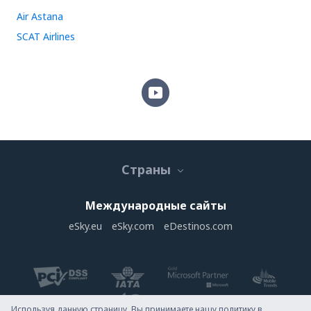
Air Astana
SCAT Airlines
Страны
Международные сайты
eSky.eu
eSky.com
eDestinos.com
Используя данную страницу, Вы принимаете нашу политику в