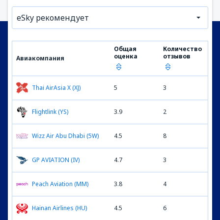
eSky рекомендует
Общая
Количество
оценка
отзывов
Авиакомпания
Thai AirAsia X (XJ)
5
3
Flightlink (YS)
3.9
2
Wizz Air Abu Dhabi (5W)
4.5
8
GP AVIATION (IV)
4.7
3
Peach Aviation (MM)
3.8
4
Hainan Airlines (HU)
4.5
6