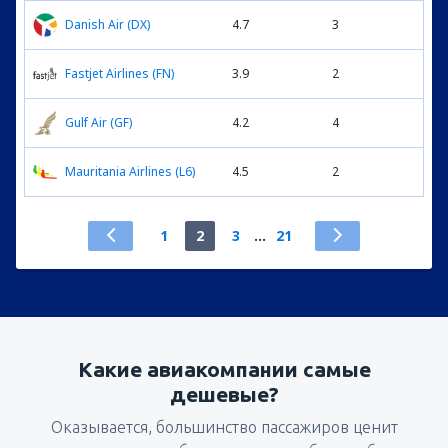
Danish Air (DX)
4.7
3
Fastjet Airlines (FN)
3.9
2
Gulf Air (GF)
4.2
4
Mauritania Airlines (L6)
4.5
2
1
2
3
...
21
Какие авиакомпании самые
дешевые?
Оказывается, большинство пассажиров ценит