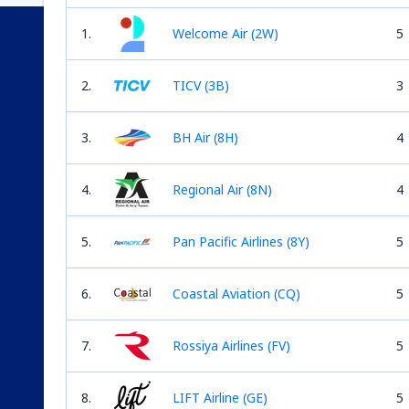
1.
Welcome Air (2W)
5
2.
TICV (3B)
3
3.
BH Air (8H)
4
4.
Regional Air (8N)
4
5.
Pan Pacific Airlines (8Y)
5
6.
Coastal Aviation (CQ)
5
7.
Rossiya Airlines (FV)
5
8.
LIFT Airline (GE)
5