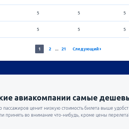
5
5
5
5
5
5
1
2
...
21
Следующий
кие авиакомпании самые дешев
 пассажиров ценит низкую стоимость билета выше удобств
ли принять во внимание что-нибудь, кроме цены перелета