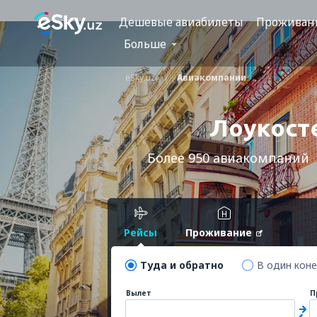
Дешевые авиабилеты
Проживан
Больше
eSky.uz
Авиакомпании
Лоукост
Более 950 авиакомпаний
Рейсы
Проживание
Туда и обратно
В один кон
Вылет
П