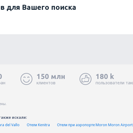
ов для Вашего поиска
0
150 млн
180 k
ран
клиентов
пользователи так
ены.
также искали:
a del Vallo
Отели Kenitra
Отели при аэропорте Moron Moron Airpor