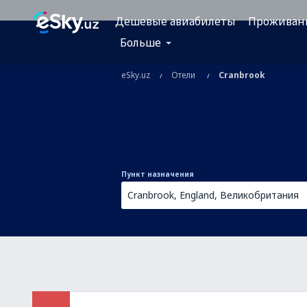
Дешевые авиабилеты
Проживан
Больше
eSky.uz
Отели
Cranbrook
Пункт назначения