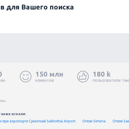
ов для Вашего поиска
0
150 млн
180 k
ран
клиентов
пользователи так
ены.
также искали:
и при аэропорте Сукхотхай Sukhothai Airport
Отели Simeria
Отели Sai