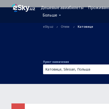
Дешевые авиабилеты
Проживан
Больше
eSky.uz
Отели
Катовице
Пункт назначения