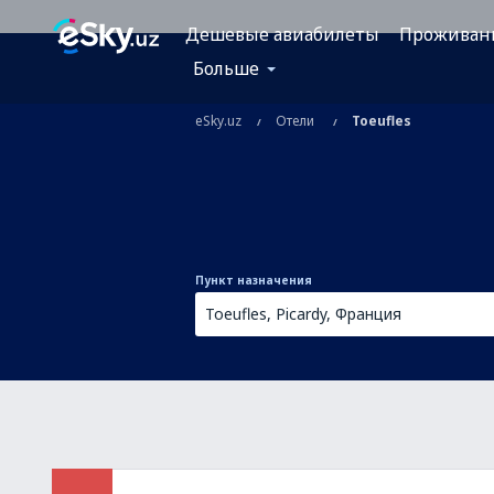
Дешевые авиабилеты
Проживан
Больше
eSky.uz
Отели
Toeufles
Пункт назначения