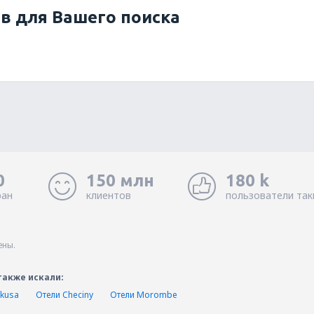
ов для Вашего поиска
0
150 млн
180 k
ран
клиентов
пользователи так
ены.
также искали:
kusa
Отели Checiny
Отели Morombe