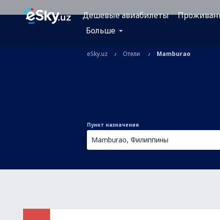
Дешевые авиабилеты
Проживан
Больше
eSky.uz
Отели
Mamburao
Пункт назначения