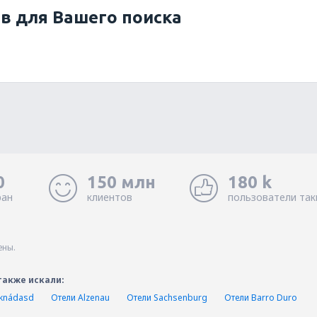
ов для Вашего поиска
0
150 млн
180 k
ран
клиентов
пользователи так
ены.
также искали:
knádasd
Отели Alzenau
Отели Sachsenburg
Отели Barro Duro