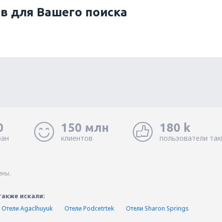
ов для Вашего поиска
0
150 млн
180 k
ран
клиентов
пользователи так
ены.
также искали:
Отели Agaclhuyuk
Отели Podcetrtek
Отели Sharon Springs