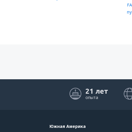
FA
пу
21 лет
опыта
Южная Америка