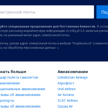
По
уйте специальные предложения для Постоянных Клиентов.
Я соглас
остную рассылку) маркетинговую информацию от eSky.pl S.A, включая рекл
я, на указанный мною адрес электронной почты.
лочку, указав адрес электронной почты и выбрав "Подписаться" (совместн
сь на обработку персональных данных
знать больше
Авиакомпании
дар полета самолетов
Uzbekistan Airways
иакомпании
Аэрофлот
циональные авиакомпании
Ural Airlines
зывы об авиакомпаниях
Air Astana
ропорты
SCAT Airlines
зывы об авиакомпаниях
Qazaq Air