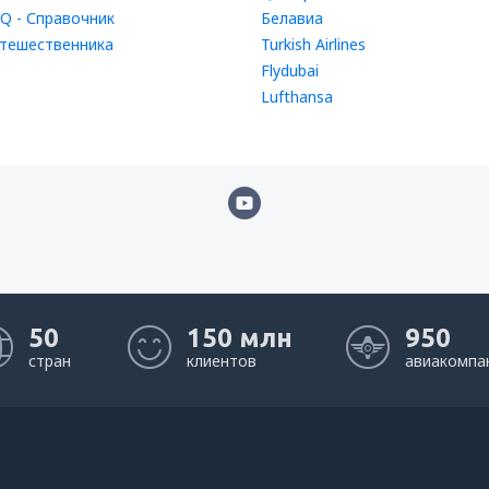
Q - Справочник
Белавиа
тешественника
Turkish Airlines
Flydubai
Lufthansa
50
150 млн
950
стран
клиентов
авиакомпа