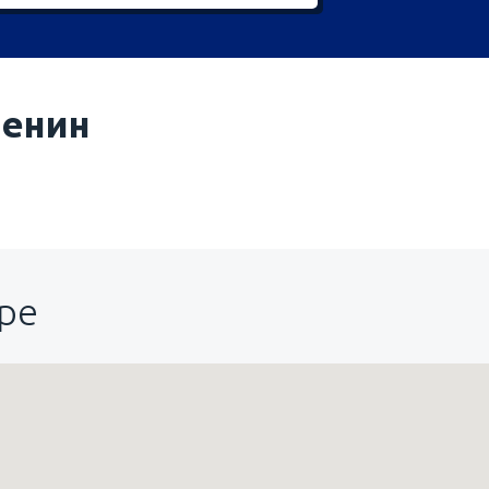
енин
ре