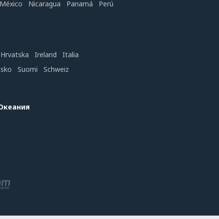
México
Nicaragua
Panamá
Perú
Hrvatska
Ireland
Italia
nsko
Suomi
Schweiz
 Океания