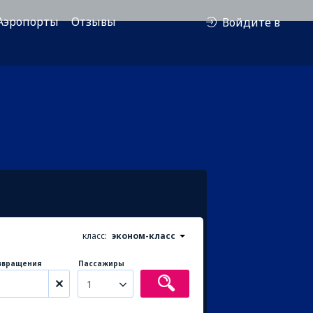
Аэропорты
Отзывы
Войдите в
класс:
эконом-класс
звращения
Пассажиры
1