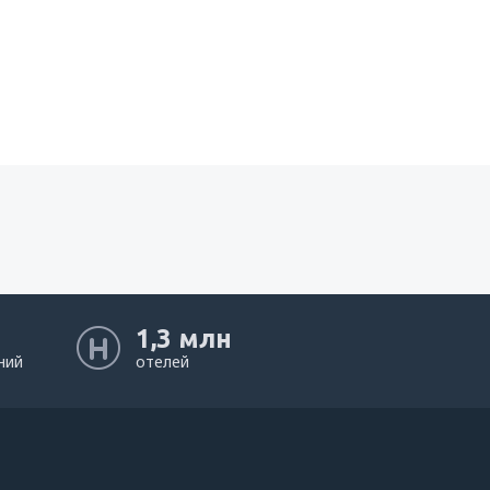
1,3 млн
ний
отелей