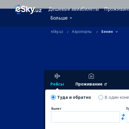
Дешевые авиабилеты
Проживан
Больше
eSky.uz
Аэропорты
Бенин
Рейсы
Проживание
Туда и обратно
В один кон
Вылет
П