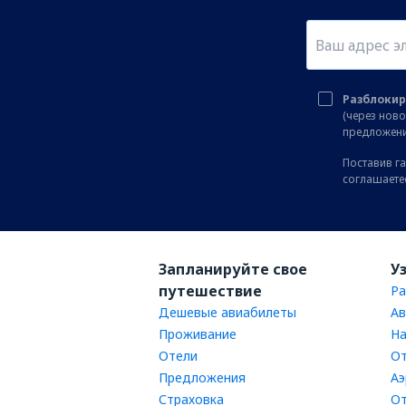
Разблокир
(через нов
предложени
Поставив га
соглашаете
Запланируйте свое
У
путешествие
Ра
Дешевые авиабилеты
Ав
Проживание
На
Отели
От
Предложения
Аэ
Страховка
От