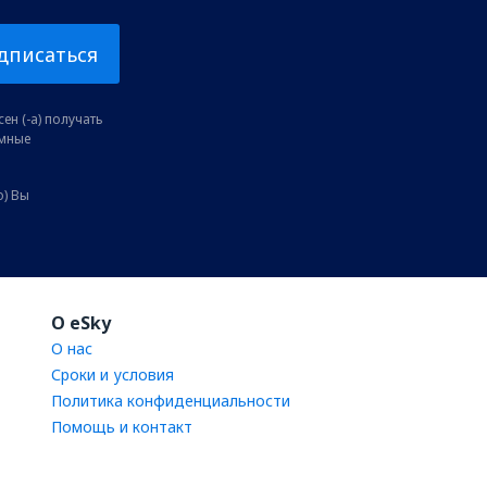
дписаться
ен (-а) получать
амные
о) Вы
O eSky
О нас
Сроки и условия
Политика конфиденциальности
Помощь и контакт