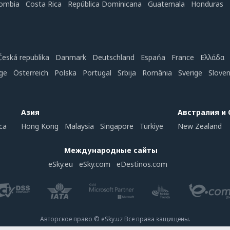
ombia
Costa Rica
República Dominicana
Guatemala
Honduras
Česká republika
Danmark
Deutschland
Espańa
France
Ελλάδα
ge
Österreich
Polska
Portugal
Srbija
România
Sverige
Slove
Азия
Австралия и
ca
Hong Kong
Malaysia
Singapore
Türkiye
New Zealand
Международные сайты
eSky.eu
eSky.com
eDestinos.com
Авторское право © eSky.uz Все права защищены.