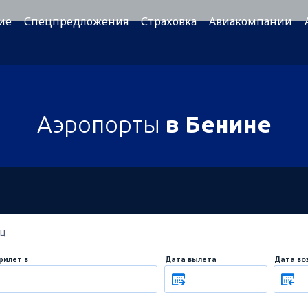
ие
Спецпредложения
Страховка
Авиакомпании
Аэропорты
в Бенине
ец
рилет в
Дата вылета
Дата во