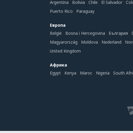
Argentina
Bolivia
Chile
El Salvador
Col
Puerto Rico
Paraguay
Европа
België
Bosna i Hercegovina
България
Magyarország
Moldova
Nederland
Nor
United Kingdom
Африка
Egypt
Kenya
Maroc
Nigeria
South Afri