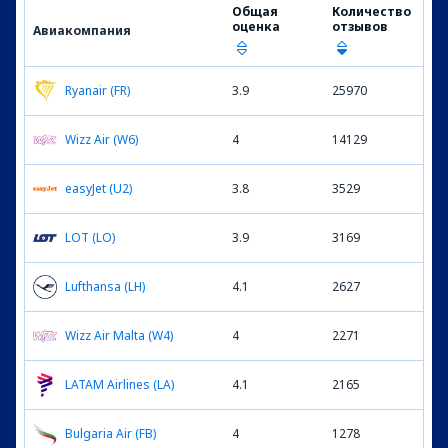
Общая
Количество
оценка
отзывов
Авиакомпания
Ryanair (FR)
3.9
25970
Wizz Air (W6)
4
14129
easyJet (U2)
3.8
3529
LOT (LO)
3.9
3169
Lufthansa (LH)
4.1
2627
Wizz Air Malta (W4)
4
2271
LATAM Airlines (LA)
4.1
2165
Bulgaria Air (FB)
4
1278