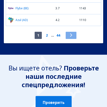
Flybe (BE)
3.7
1143
Azul (AD)
4.2
1110
1
2
...
44
Вы ищете отель?
Проверьте
наши последние
спецпредложения!
Проверить