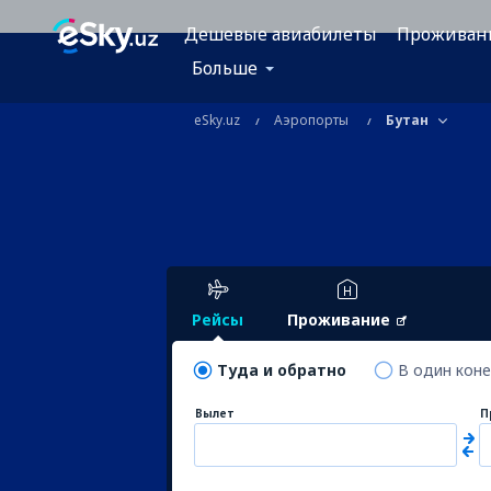
Дешевые авиабилеты
Проживан
Больше
eSky.uz
Аэропорты
Бутан
Рейсы
Проживание
Туда и обратно
В один кон
Вылет
П