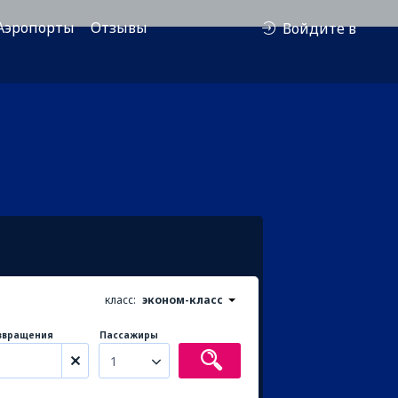
Аэропорты
Отзывы
Войдите в
класс:
эконом-класс
звращения
Пассажиры
1