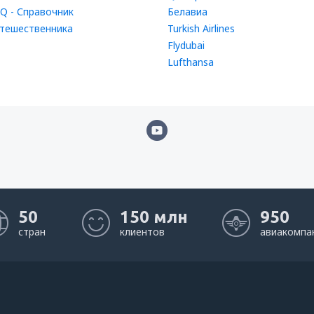
Q - Справочник
Белавиа
тешественника
Turkish Airlines
Flydubai
Lufthansa
50
150 млн
950
стран
клиентов
авиакомпа