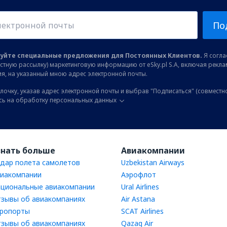
По
уйте специальные предложения для Постоянных Клиентов.
Я соглас
остную рассылку) маркетинговую информацию от eSky.pl S.A, включая рекл
я, на указанный мною адрес электронной почты.
лочку, указав адрес электронной почты и выбрав "Подписаться" (совместн
сь на обработку персональных данных
знать больше
Авиакомпании
дар полета самолетов
Uzbekistan Airways
иакомпании
Аэрофлот
циональные авиакомпании
Ural Airlines
зывы об авиакомпаниях
Air Astana
ропорты
SCAT Airlines
зывы об авиакомпаниях
Qazaq Air