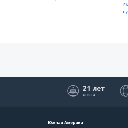
FA
пу
21 лет
опыта
Южная Америка