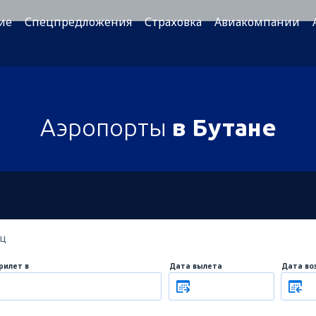
ие
Спецпредложения
Страховка
Авиакомпании
Аэропорты
в Бутане
ец
рилет в
Дата вылета
Дата во