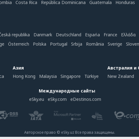
ombia
Costa Rica
República Dominicana
Guatemala
Honduras
Česká republika
Danmark
Deutschland
Espańa
France
Ελλάδα
ge
Österreich
Polska
Portugal
Srbija
România
Sverige
Slove
Азия
Австралия и
ca
Hong Kong
Malaysia
Singapore
Türkiye
New Zealand
Международные сайты
eSky.eu
eSky.com
eDestinos.com
Авторское право © eSky.uz Все права защищены.