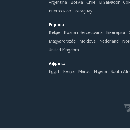
Argentina
Bolivia
Chile
El Salvador
Col
Puerto Rico
Paraguay
Европа
België
Bosna i Hercegovina
България
Magyarország
Moldova
Nederland
Nor
United Kingdom
Африка
Egypt
Kenya
Maroc
Nigeria
South Afri