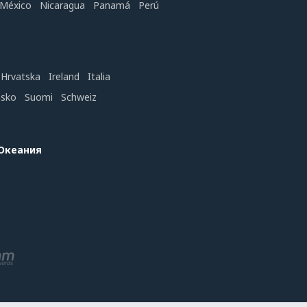
México
Nicaragua
Panamá
Perú
Hrvatska
Ireland
Italia
nsko
Suomi
Schweiz
 Океания