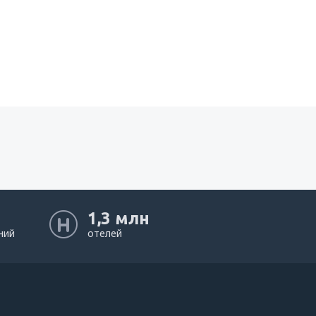
1,3 млн
ний
отелей