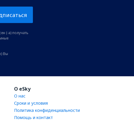
дписаться
ен (-а) получать
амные
о) Вы
O eSky
О нас
Сроки и условия
Политика конфиденциальности
Помощь и контакт