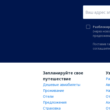
Разблокир
(через нов
предложени
Поставив га
соглашаете
Запланируйте свое
У
путешествие
Ра
Дешевые авиабилеты
Ав
Проживание
На
Отели
От
Предложения
Аэ
Страховка
От