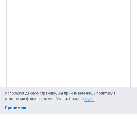
Кэмпбелл-Ривер
Cape Dorset (YTE)
Cartwright (YRF)
Charlo Airport (YCL)
Charlottetown (YHG)
Charlottetown Airport (YYG)
Chesterfield Inlet Airport (YCS)
Chevery Airport (YHR)
Используя данную страницу, Вы принимаете нашу политику в
отношении файлов cookies. Узнать больше
здесь
.
Chibougamau Chapais (YMT)
Принимаю
Chisasibi Airport (YKU)
Sarnia Chris Hadfield (YZR)