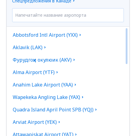
Спецпредложения в Канаде
Abbotsford Intl Airport (YXX)
Aklavik (LAK)
Фурудгоҳи окулюик (AKV)
Alma Airport (YTF)
Anahim Lake Airport (YAA)
Wapekeka Angling Lake (YAX)
Quadra Island April Point SPB (YQJ)
Arviat Airport (YEK)
Attawapiskat Airport (YAT)