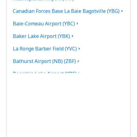
Canadian Forces Base La Baie Bagotville (YBG)
Baie-Comeau Airport (YBC)
Baker Lake Airport (YBK)
La Ronge Barber Field (YVC)
Bathurst Airport (NB) (ZBF)
Bearskin Lake Airport (XBE)
Калгари
Bella Bella Airport (ZEL)
Bella Coola Airport (QBC)
Kitchenuhmaykoosib Big Trout Lake (YTL)
Торонто