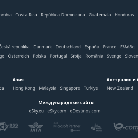
ombia
Costa Rica
República Dominicana
Guatemala
Honduras
Česká republika
Danmark
Deutschland
Espańa
France
Ελλάδα
ge
Österreich
Polska
Portugal
Srbija
România
Sverige
Slove
Азия
Австралия и
ca
Hong Kong
Malaysia
Singapore
Türkiye
New Zealand
Международные сайты
eSky.eu
eSky.com
eDestinos.com