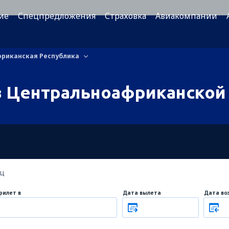
ие
Спецпредложения
Страховка
Авиакомпании
риканская Республика
в Центральноафриканской
ец
рилет в
Дата вылета
Дата во