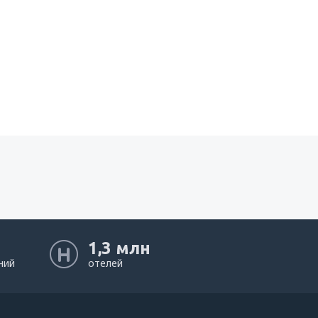
1,3 млн
ний
отелей