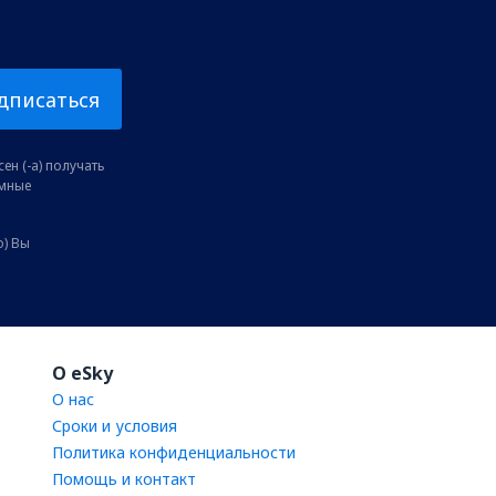
дписаться
ен (-а) получать
амные
о) Вы
O eSky
О нас
Сроки и условия
Политика конфиденциальности
Помощь и контакт