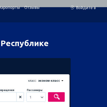
Аэропорты
Отзывы
Войдите в
 Республике
класс:
эконом-класс
звращения
Пассажиры
1