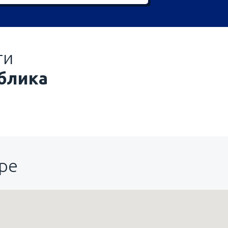
ти
блика
ре