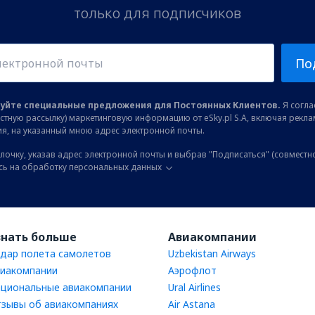
только для подписчиков
По
уйте специальные предложения для Постоянных Клиентов.
Я соглас
остную рассылку) маркетинговую информацию от eSky.pl S.A, включая рекл
я, на указанный мною адрес электронной почты.
лочку, указав адрес электронной почты и выбрав "Подписаться" (совместн
сь на обработку персональных данных
знать больше
Авиакомпании
дар полета самолетов
Uzbekistan Airways
иакомпании
Аэрофлот
циональные авиакомпании
Ural Airlines
зывы об авиакомпаниях
Air Astana