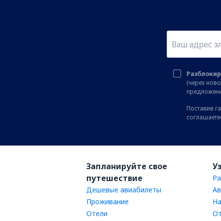
Разблокир
(через нов
предложени
Поставив га
соглашаете
Запланируйте свое
У
путешествие
Ра
Дешевые авиабилеты
Ав
Проживание
На
Отели
От