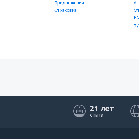
Предложения
Аэ
Страховка
От
FA
пу
21 лет
опыта