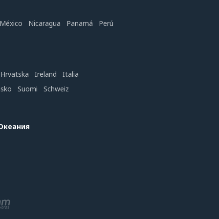
México
Nicaragua
Panamá
Perú
Hrvatska
Ireland
Italia
nsko
Suomi
Schweiz
 Океания