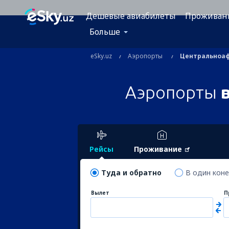
Дешевые авиабилеты
Проживан
Больше
eSky.uz
Аэропорты
Центральноаф
Аэропорты
Рейсы
Проживание
Туда и обратно
В один кон
Вылет
П