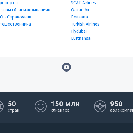
ропорты
SCAT Airlines
зывы об авиакомпаниях
Qazaq Air
Q - Справочник
Белавиа
тешественника
Turkish Airlines
Flydubai
Lufthansa
50
150 млн
950
стран
клиентов
авиакомпа