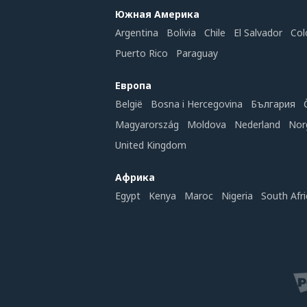
Южная Америка
Argentina
Bolivia
Chile
El Salvador
Col
Puerto Rico
Paraguay
Европа
België
Bosna i Hercegovina
България
Magyarország
Moldova
Nederland
Nor
United Kingdom
Африка
Egypt
Kenya
Maroc
Nigeria
South Afri