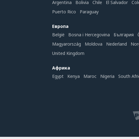
Argentina
Bolivia
Chile
El Salvador
Col
Puerto Rico
Paraguay
Европа
België
Bosna i Hercegovina
България
Magyarország
Moldova
Nederland
Nor
United Kingdom
Африка
Egypt
Kenya
Maroc
Nigeria
South Afri