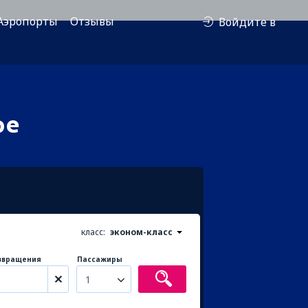
Аэропорты
Отзывы
Войдите в
ре
класс:
эконом-класс
звращения
Пассажиры
1