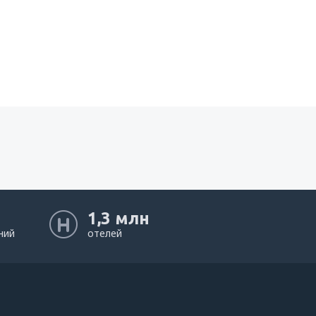
1,3 млн
ний
отелей