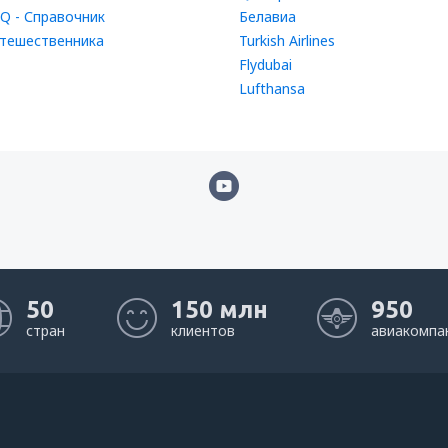
Q - Справочник
Белавиа
тешественника
Turkish Airlines
Flydubai
Lufthansa
50
150 млн
950
стран
клиентов
авиакомпа