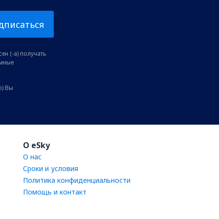
дписаться
ен (-а) получать
амные
о) Вы
O eSky
О нас
Сроки и условия
Политика конфиденциальности
Помощь и контакт