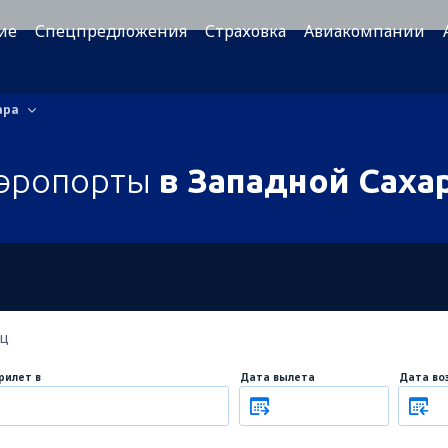
ие
Спецпредложения
Страховка
Авиакомпании
ара
эропорты
в Западной Саха
ец
рилет в
Дата вылета
Дата во