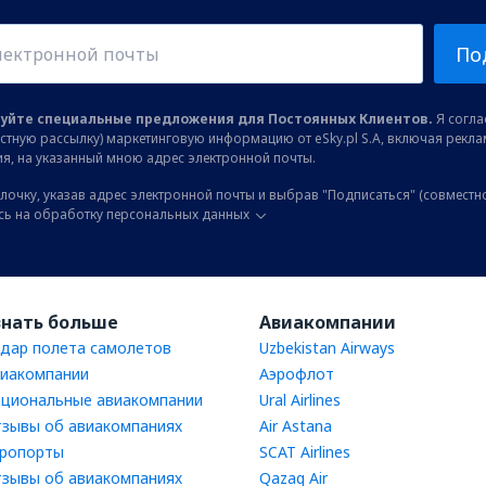
По
уйте специальные предложения для Постоянных Клиентов.
Я соглас
остную рассылку) маркетинговую информацию от eSky.pl S.A, включая рекл
я, на указанный мною адрес электронной почты.
лочку, указав адрес электронной почты и выбрав "Подписаться" (совместн
сь на обработку персональных данных
знать больше
Авиакомпании
дар полета самолетов
Uzbekistan Airways
иакомпании
Аэрофлот
циональные авиакомпании
Ural Airlines
зывы об авиакомпаниях
Air Astana
ропорты
SCAT Airlines
зывы об авиакомпаниях
Qazaq Air