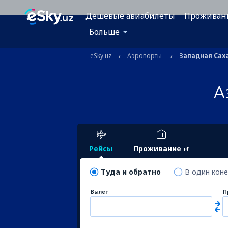
Дешевые авиабилеты
Проживан
Больше
eSky.uz
Аэропорты
Западная Сах
А
Рейсы
Проживание
Туда и обратно
В один кон
Вылет
П