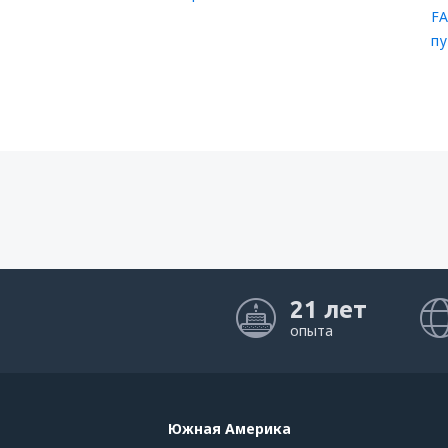
FA
пу
21 лет
опыта
Южная Америка