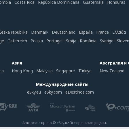
ombia
Costa Rica
República Dominicana
Guatemala
Honduras
Česká republika
Danmark
Deutschland
Espańa
France
Ελλάδα
ge
Österreich
Polska
Portugal
Srbija
România
Sverige
Slove
Азия
Австралия и
ca
Hong Kong
Malaysia
Singapore
Türkiye
New Zealand
Международные сайты
eSky.eu
eSky.com
eDestinos.com
Авторское право © eSky.uz Все права защищены.