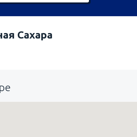
ная Сахара
ре