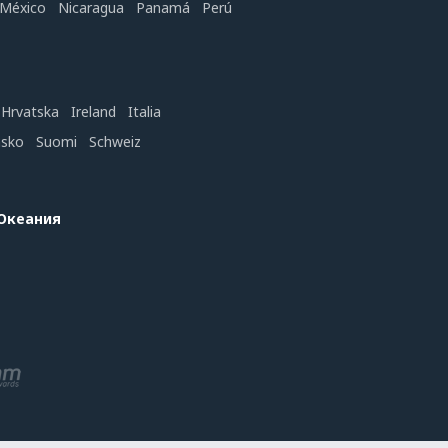
México
Nicaragua
Panamá
Perú
Hrvatska
Ireland
Italia
nsko
Suomi
Schweiz
 Океания