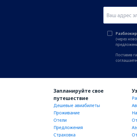
Разблокир
(через нов
предложени
Поставив га
соглашаете
Запланируйте свое
У
путешествие
Ра
Дешевые авиабилеты
Ав
Проживание
На
Отели
От
Предложения
Аэ
Страховка
От