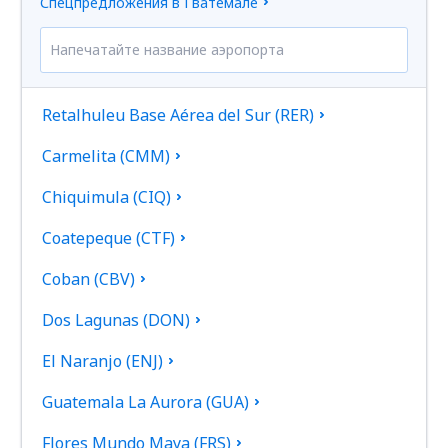
Спецпредложения в Гватемале
Retalhuleu Base Aérea del Sur (RER)
Carmelita (CMM)
Chiquimula (CIQ)
Coatepeque (CTF)
Coban (CBV)
Dos Lagunas (DON)
El Naranjo (ENJ)
Guatemala La Aurora (GUA)
Flores Mundo Maya (FRS)