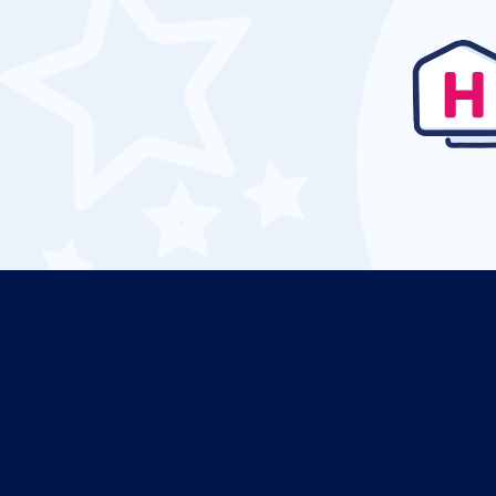
Albenga Clemente Panero (ALL)
Aosta Corrado Gex (AOT)
Genoa Cristoforo Colombo (GOA)
Crotone Santa Anna (CRV)
Cuneo Airport (CUF)
Cagliari Elmas (CAG)
Rimini F. Fellini (RMI)
Ankona Falconara (AOI)
Рим
Brescia Gabriele D'Annunzio (VBS)
Gino Lisa (FOG)
Bologna Guglielmo Marconi (BLQ)
Lampedusa Airport (LMP)