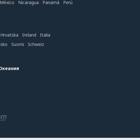
México
Nicaragua
Panamá
Perú
Hrvatska
Ireland
Italia
nsko
Suomi
Schweiz
 Океания