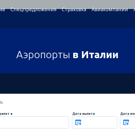
ие
Спецпредложения
Страховка
Авиакомпании
Аэропорты
в Италии
ец
рилет в
Дата вылета
Дата во