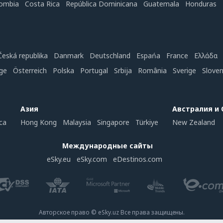
ombia
Costa Rica
República Dominicana
Guatemala
Honduras
Česká republika
Danmark
Deutschland
Espańa
France
Ελλάδα
ge
Österreich
Polska
Portugal
Srbija
România
Sverige
Slove
Азия
Австралия и
ca
Hong Kong
Malaysia
Singapore
Türkiye
New Zealand
Международные сайты
eSky.eu
eSky.com
eDestinos.com
Авторское право © eSky.uz Все права защищены.