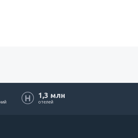
1,3 млн
ний
отелей