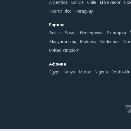
Argentina
Bolivia
Chile
El Salvador
Col
Puerto Rico
Paraguay
Европа
België
Bosna i Hercegovina
България
Magyarország
Moldova
Nederland
Nor
United Kingdom
Африка
Egypt
Kenya
Maroc
Nigeria
South Afri