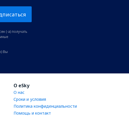
дписаться
ен (-а) получать
амные
о) Вы
O eSky
О нас
Сроки и условия
Политика конфиденциальности
Помощь и контакт