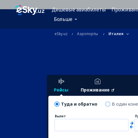
Дешевые авиабилеты
Проживан
Больше
eSky.uz
Аэропорты
Италия
Рейсы
Проживание
Туда и обратно
В один кон
Вылет
П