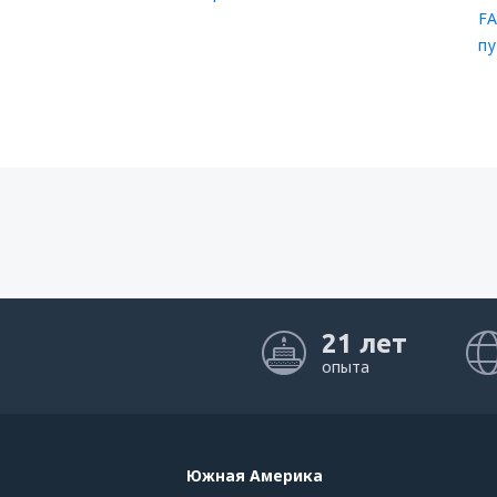
Salerno-Pontecagnano Airport (QSR)
FA
пу
Венеция
Perugia San Franceso d'Assisi (PEG)
Lamezia Terme Sant'Eufemia (SUF)
Verona Valerio Catullo Villafranca (VRN)
Trapani Vincenzo Florio (TPS)
Comiso Vincenzo Magliocco (CIY)
21 лет
опыта
Южная Америка