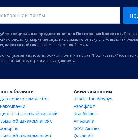
По
уйте специальные предложения для Постоянных Клиентов.
Я соглас
остную рассылку) маркетинговую информацию от eSky.pl S.A, включая рекл
я, на указанный мною адрес электронной почты.
лочку, указав адрес электронной почты и выбрав "Подписаться" (совместн
сь на обработку персональных данных
знать больше
Авиакомпании
дар полета самолетов
Uzbekistan Airways
иакомпании
Аэрофлот
циональные авиакомпании
Ural Airlines
зывы об авиакомпаниях
Air Astana
ропорты
SCAT Airlines
зывы об авиакомпаниях
Qazaq Air