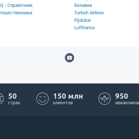
Q - Справочник
Белавиа
тешественника
Turkish Airlines
Flydubai
Lufthansa
50
150 млн
950
стран
клиентов
авиакомпа