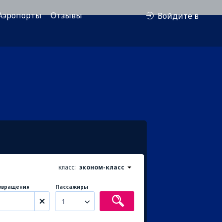
Аэропорты
Отзывы
Войдите в
класс:
эконом-класс
звращения
Пассажиры
1