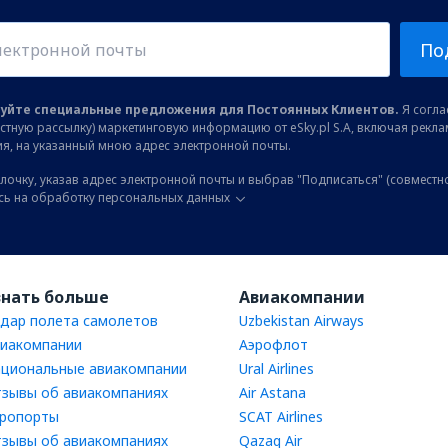
По
уйте специальные предложения для Постоянных Клиентов.
Я соглас
остную рассылку) маркетинговую информацию от eSky.pl S.A, включая рекл
я, на указанный мною адрес электронной почты.
лочку, указав адрес электронной почты и выбрав "Подписаться" (совместн
сь на обработку персональных данных
знать больше
Авиакомпании
дар полета самолетов
Uzbekistan Airways
иакомпании
Аэрофлот
циональные авиакомпании
Ural Airlines
зывы об авиакомпаниях
Air Astana
ропорты
SCAT Airlines
зывы об авиакомпаниях
Qazaq Air