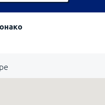
онако
ре