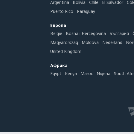
Argentina
Bolivia
Chile
El Salvador
Col
Puerto Rico
Paraguay
Европа
België
Bosna i Hercegovina
България
Magyarország
Moldova
Nederland
Nor
United Kingdom
Африка
Egypt
Kenya
Maroc
Nigeria
South Afri