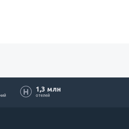
1,3 млн
ний
отелей