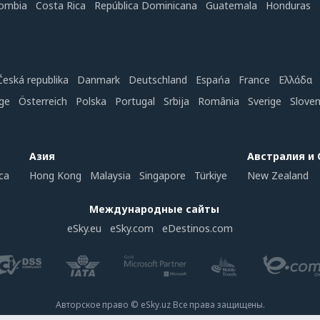
ombia
Costa Rica
República Dominicana
Guatemala
Honduras
Česká republika
Danmark
Deutschland
Espańa
France
Ελλάδα
ge
Österreich
Polska
Portugal
Srbija
România
Sverige
Slove
Азия
Австралия и
ca
Hong Kong
Malaysia
Singapore
Türkiye
New Zealand
Международные сайты
eSky.eu
eSky.com
eDestinos.com
Авторское право © eSky.uz Все права защищены.