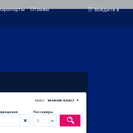
Аэропорты
Отзывы
Войдите в
класс:
эконом-класс
звращения
Пассажиры
1