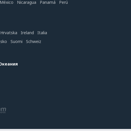
México
Nicaragua
Panamá
Perú
Hrvatska
Ireland
Italia
nsko
Suomi
Schweiz
 Океания