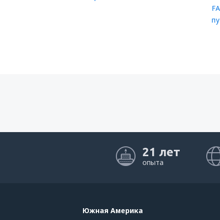
FA
пу
21 лет
опыта
Южная Америка