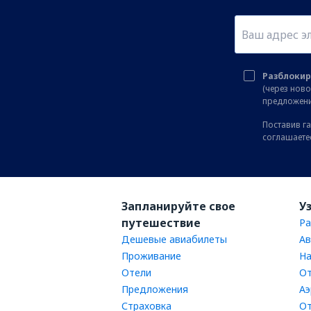
Разблокир
(через нов
предложени
Поставив га
соглашаете
Запланируйте свое
У
путешествие
Ра
Дешевые авиабилеты
Ав
Проживание
На
Отели
От
Предложения
Аэ
Страховка
От