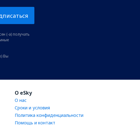
дписаться
ен (-а) получать
амные
о) Вы
O eSky
О нас
Сроки и условия
Политика конфиденциальности
Помощь и контакт