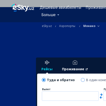
Дешевые авиабилеты
Проживан
Больше
eSky.uz
Аэропорты
Монако
Рейсы
Проживание
Туда и обратно
В один кон
Вылет
П