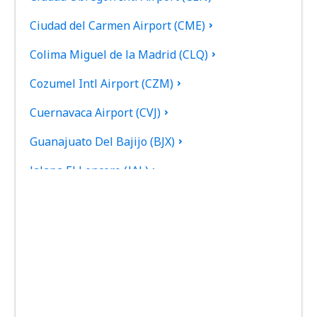
Ciudad del Carmen Airport (CME)
Colima Miguel de la Madrid (CLQ)
Cozumel Intl Airport (CZM)
Cuernavaca Airport (CVJ)
Guanajuato Del Bajijo (BJX)
Jalapa El Lencero (JAL)
Culiacan Federal de Bachigualato (CUL)
Los Mochis Fort Valley (LMM)
Tampico General Francisco Javier Mina (TAM)
Torreon Francisco Sarabia (TRC)
Reynosa General L. Blanco (REX)