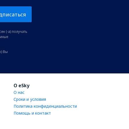
дписаться
ен (-а) получать
амные
о) Вы
O eSky
О нас
Сроки и условия
Политика конфиденциальности
Помощь и контакт