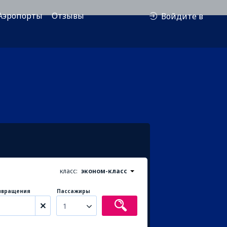
Аэропорты
Отзывы
Войдите в
класс:
эконом-класс
звращения
Пассажиры
1