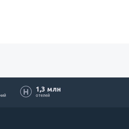
1,3 млн
ний
отелей