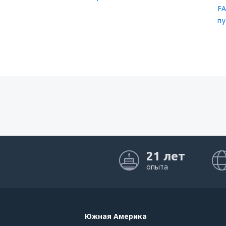
FA
пу
21 лет
опыта
Южная Америка