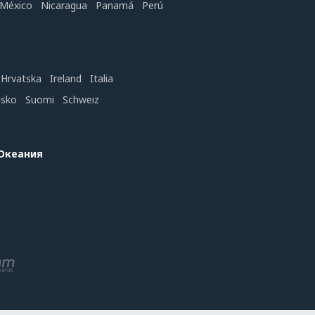
México
Nicaragua
Panamá
Perú
Hrvatska
Ireland
Italia
nsko
Suomi
Schweiz
 Океания