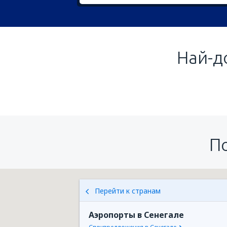
Най-д
П
Перейти к странам
Аэропорты в Сенегале