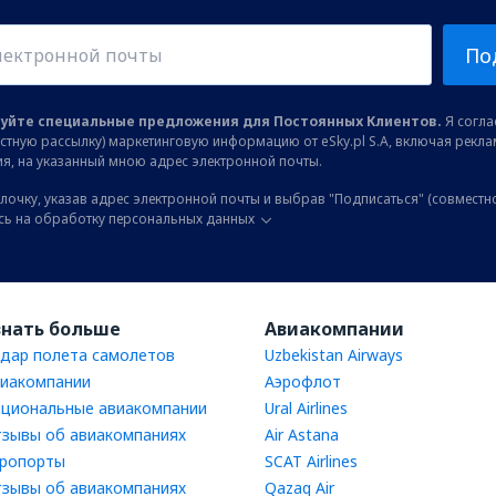
По
уйте специальные предложения для Постоянных Клиентов.
Я соглас
остную рассылку) маркетинговую информацию от eSky.pl S.A, включая рекл
я, на указанный мною адрес электронной почты.
лочку, указав адрес электронной почты и выбрав "Подписаться" (совместн
сь на обработку персональных данных
знать больше
Авиакомпании
дар полета самолетов
Uzbekistan Airways
иакомпании
Аэрофлот
циональные авиакомпании
Ural Airlines
зывы об авиакомпаниях
Air Astana
ропорты
SCAT Airlines
зывы об авиакомпаниях
Qazaq Air