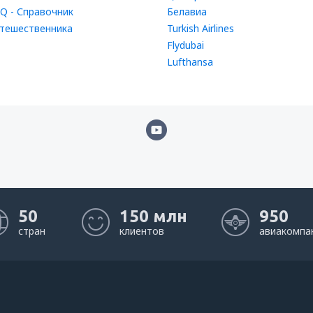
Q - Справочник
Белавиа
тешественника
Turkish Airlines
Flydubai
Lufthansa
50
150 млн
950
стран
клиентов
авиакомпа