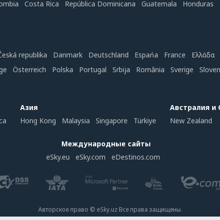
ombia
Costa Rica
República Dominicana
Guatemala
Honduras
Česká republika
Danmark
Deutschland
Espańa
France
Ελλάδα
ge
Österreich
Polska
Portugal
Srbija
România
Sverige
Slove
Азия
Австралия и
ca
Hong Kong
Malaysia
Singapore
Türkiye
New Zealand
Международные сайты
eSky.eu
eSky.com
eDestinos.com
Авторское право © eSky.uz Все права защищены.