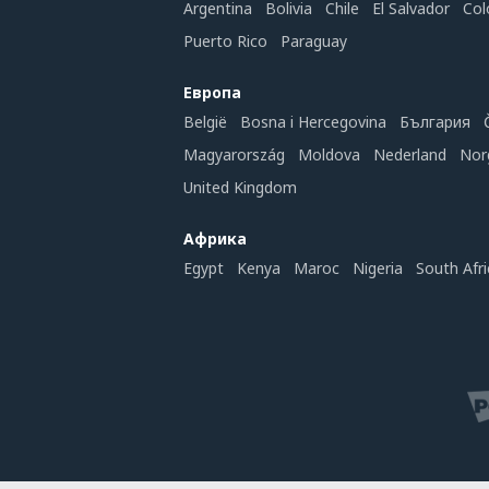
Argentina
Bolivia
Chile
El Salvador
Col
Puerto Rico
Paraguay
Европа
België
Bosna i Hercegovina
България
Magyarország
Moldova
Nederland
Nor
United Kingdom
Африка
Egypt
Kenya
Maroc
Nigeria
South Afri