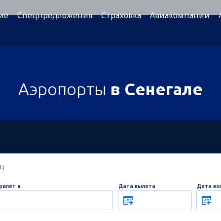
ие
Спецпредложения
Страховка
Авиакомпании
Аэропорты
в Сенегале
ец
рилет в
Дата вылета
Дата во