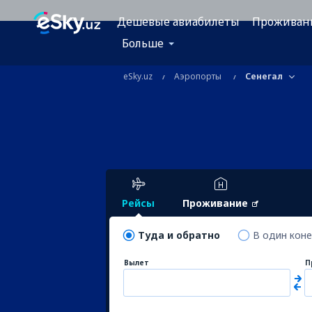
Дешевые авиабилеты
Проживан
Больше
eSky.uz
Аэропорты
Сенегал
Рейсы
Проживание
Туда и обратно
В один кон
Вылет
П