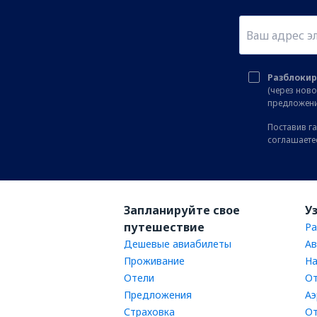
Разблокир
(через нов
предложени
Поставив га
соглашаете
Запланируйте свое
У
путешествие
Ра
Дешевые авиабилеты
Ав
Проживание
На
Отели
От
Предложения
Аэ
Страховка
От