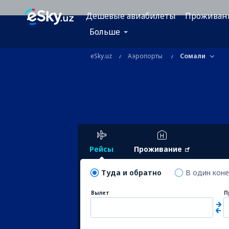
Дешевые авиабилеты
Проживан
Больше
eSky.uz
Аэропорты
Сомали
Рейсы
Проживание
Туда и обратно
В один кон
Вылет
П