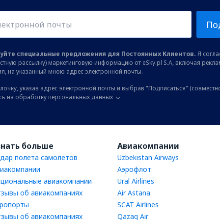
По
уйте специальные предложения для Постоянных Клиентов.
Я соглас
остную рассылку) маркетинговую информацию от eSky.pl S.A, включая рекл
я, на указанный мною адрес электронной почты.
лочку, указав адрес электронной почты и выбрав "Подписаться" (совместн
сь на обработку персональных данных
знать больше
Авиакомпании
дар полета самолетов
Uzbekistan Airways
иакомпании
Аэрофлот
циональные авиакомпании
Ural Airlines
зывы об авиакомпаниях
Air Astana
ропорты
SCAT Airlines
зывы об авиакомпаниях
Qazaq Air