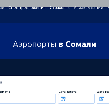
ие
Спецпредложения
Страховка
Авиакомпании
Аэропорты
в Сомали
ец
рилет в
Дата вылета
Дата во