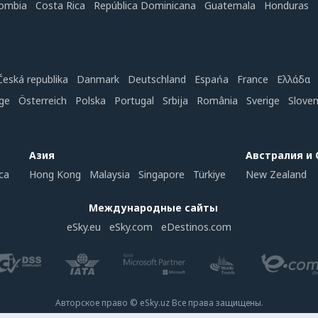
ombia
Costa Rica
República Dominicana
Guatemala
Honduras
Česká republika
Danmark
Deutschland
Espańa
France
Ελλάδα
ge
Österreich
Polska
Portugal
Srbija
România
Sverige
Slove
Азия
Австралия и
ca
Hong Kong
Malaysia
Singapore
Türkiye
New Zealand
Международные сайты
eSky.eu
eSky.com
eDestinos.com
Авторское право © eSky.uz Все права защищены.