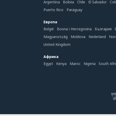
Argentina
Bolivia
Chile
El Salvador
Col
Puerto Rico
Paraguay
Европа
België
Bosna i Hercegovina
България
Magyarország
Moldova
Nederland
Nor
United Kingdom
Африка
Egypt
Kenya
Maroc
Nigeria
South Afri