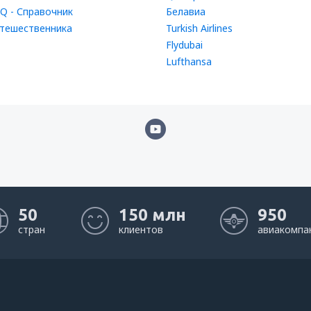
Q - Справочник
Белавиа
тешественника
Turkish Airlines
Flydubai
Lufthansa
50
150 млн
950
стран
клиентов
авиакомпа