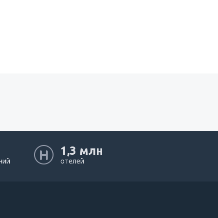
1,3 млн
ний
отелей