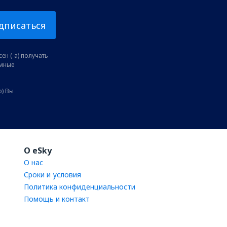
дписаться
ен (-а) получать
амные
о) Вы
O eSky
О нас
Сроки и условия
Политика конфиденциальности
Помощь и контакт