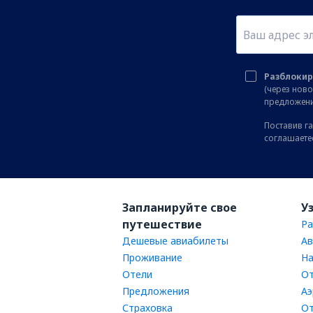
Разблокир
(через нов
предложени
Поставив га
соглашаете
Запланируйте свое
У
путешествие
Ра
Дешевые авиабилеты
Ав
Проживание
На
Отели
От
Предложения
Аэ
Страховка
От