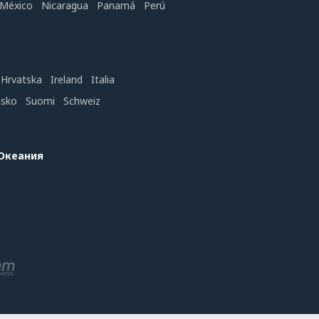
México
Nicaragua
Panamá
Perú
Hrvatska
Ireland
Italia
nsko
Suomi
Schweiz
 Океания