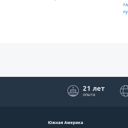
FA
пу
21 лет
опыта
Южная Америка