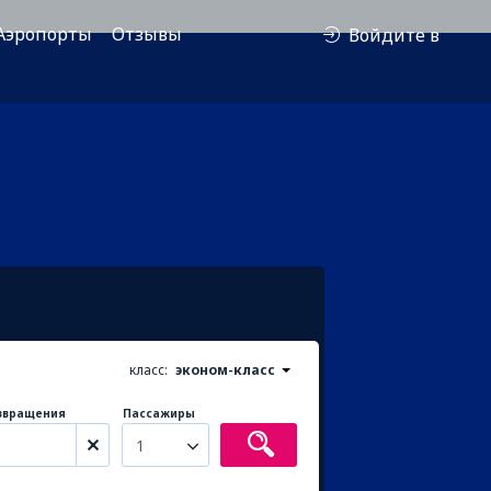
Аэропорты
Отзывы
Войдите в
класс:
эконом-класс
звращения
Пассажиры
1