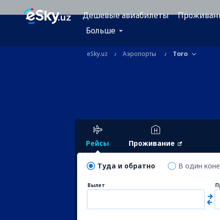
Дешевые авиабилеты
Проживан
Больше
eSky.uz
Аэропорты
Того
Рейсы
Проживание
Туда и обратно
В один кон
Вылет
П