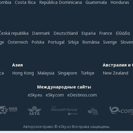
ombia
Costa Rica
República Dominicana
Guatemala
Honduras
Česká republika
Danmark
Deutschland
Espańa
France
Ελλάδα
ge
Österreich
Polska
Portugal
Srbija
România
Sverige
Slove
Азия
Австралия и
ca
Hong Kong
Malaysia
Singapore
Türkiye
New Zealand
Международные сайты
eSky.eu
eSky.com
eDestinos.com
Авторское право © eSky.uz Все права защищены.