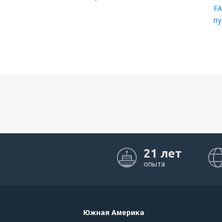
FA
пу
21 лет
опыта
Южная Америка