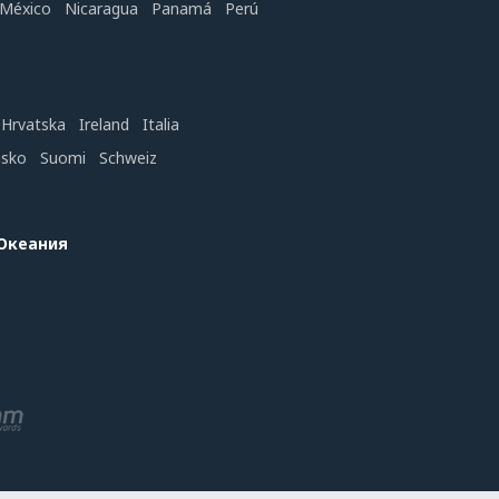
México
Nicaragua
Panamá
Perú
Hrvatska
Ireland
Italia
nsko
Suomi
Schweiz
 Океания