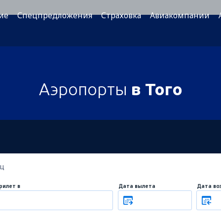
ие
Спецпредложения
Страховка
Авиакомпании
Аэропорты
в Того
ец
рилет в
Дата вылета
Дата во