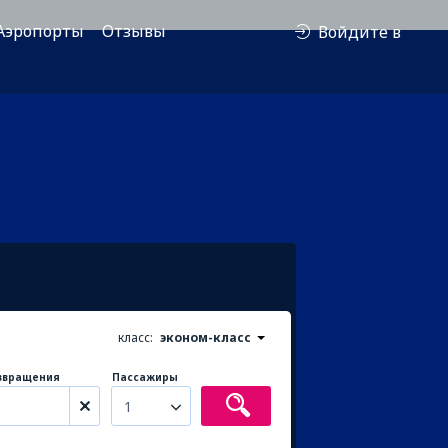
Аэропорты
Отзывы
Войдите в
класс:
эконом-класс
звращения
Пассажиры
1