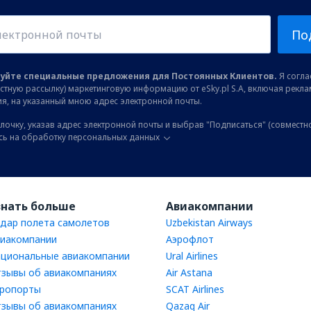
По
уйте специальные предложения для Постоянных Клиентов.
Я соглас
остную рассылку) маркетинговую информацию от eSky.pl S.A, включая рекл
я, на указанный мною адрес электронной почты.
лочку, указав адрес электронной почты и выбрав "Подписаться" (совместн
сь на обработку персональных данных
знать больше
Авиакомпании
дар полета самолетов
Uzbekistan Airways
иакомпании
Аэрофлот
циональные авиакомпании
Ural Airlines
зывы об авиакомпаниях
Air Astana
ропорты
SCAT Airlines
зывы об авиакомпаниях
Qazaq Air