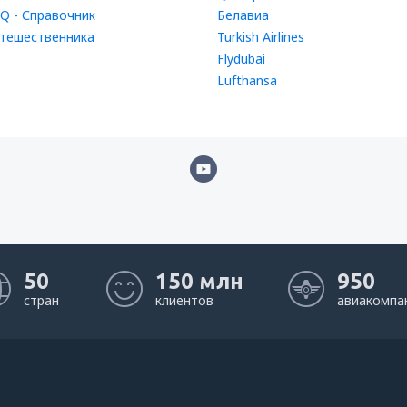
Q - Справочник
Белавиа
тешественника
Turkish Airlines
Flydubai
Lufthansa
50
150 млн
950
стран
клиентов
авиакомпа