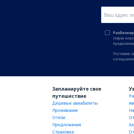
Разблокир
(через нов
предложени
Поставив га
соглашаете
Запланируйте свое
У
путешествие
Ра
Дешевые авиабилеты
Ав
Проживание
На
Отели
От
Предложения
Аэ
Страховка
От