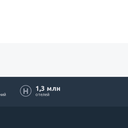
1,3 млн
ний
отелей