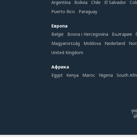
Argentina
Bolivia
Chile
El Salvador
Col
Puerto Rico
Paraguay
Европа
België
Bosna i Hercegovina
България
Magyarország
Moldova
Nederland
Nor
United Kingdom
Африка
Egypt
Kenya
Maroc
Nigeria
South Afri