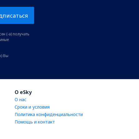
дписаться
ен (-а) получать
амные
о) Вы
O eSky
О нас
Сроки и условия
Политика конфиденциальности
Помощь и контакт