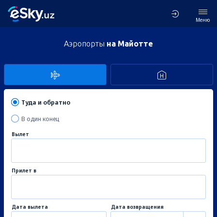
Меню
Аэропорты
на Майотте
Туда и обратно
В один конец
Вылет
Прилет в
Дата вылета
Дата возвращения