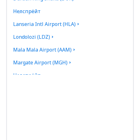
Нелспрёйт
Lanseria Intl Airport (HLA)
Londolozi (LDZ)
Mala Mala Airport (AAM)
Margate Airport (MGH)
Нелспрёйт
Newcastle Airport (NCS)
Johannesburg OR Tambo (JNB)
Pietermaritzburg Airport (PZB)
Pilanesberg International Airport (NTY)
Plettenberg Bay Airport (PBZ)