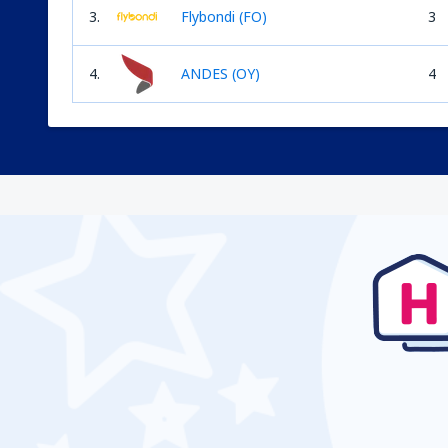
3.
Flybondi (FO)
3
4.
ANDES (OY)
4