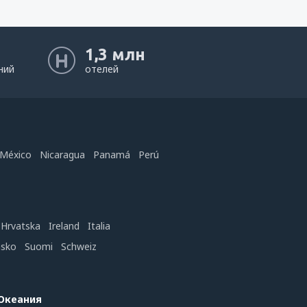
1,3 млн
ний
отелей
México
Nicaragua
Panamá
Perú
Hrvatska
Ireland
Italia
nsko
Suomi
Schweiz
 Океания