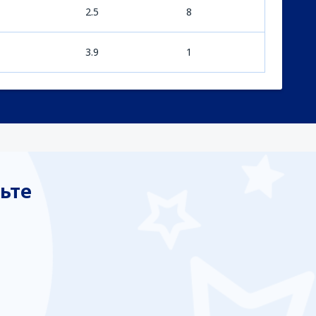
2.5
8
3.9
1
ьте