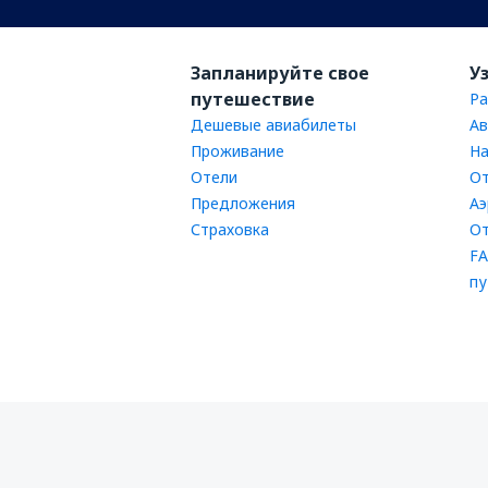
Запланируйте свое
У
путешествие
Ра
Дешевые авиабилеты
Ав
Проживание
На
Отели
От
Предложения
Аэ
Страховка
От
FA
пу