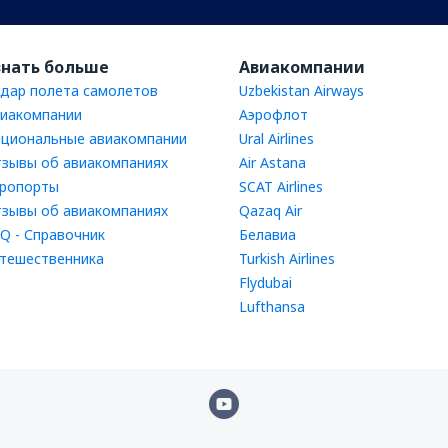
знать больше
Авиакомпании
дар полета самолетов
Uzbekistan Airways
иакомпании
Аэрофлот
циональные авиакомпании
Ural Airlines
зывы об авиакомпаниях
Air Astana
ропорты
SCAT Airlines
зывы об авиакомпаниях
Qazaq Air
Q - Справочник
Белавиа
тешественника
Turkish Airlines
Flydubai
Lufthansa