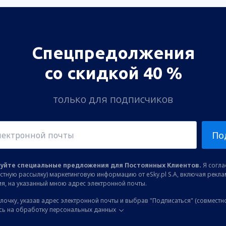
Спецпредолжения
со скидкой 40 %
только для подписчиков
По
уйте специальные предложения для Постоянных Клиентов.
Я соглас
остную рассылку) маркетинговую информацию от eSky.pl S.A, включая рекл
я, на указанный мною адрес электронной почты.
лочку, указав адрес электронной почты и выбрав "Подписаться" (совместн
сь на обработку персональных данных