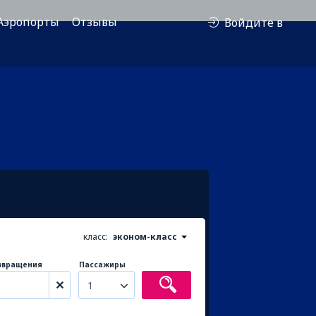
Аэропорты
Отзывы
Войдите в
класс:
эконом-класс
звращения
Пассажиры
1