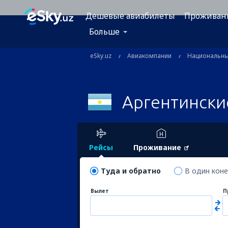
Дешевые авиабилеты
Проживан
Больше
eSky.uz
Авиакомпании
Национальн
Аргентински
Рейсы
Проживание
Туда и обратно
В один кон
Вылет
П