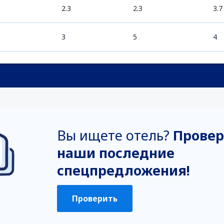
2.3
2.3
3.7
3
5
4
Вы ищете отель?
Провер
наши последние
спецпредложения!
Проверить