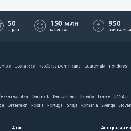
50
150 млн
950
стран
клиентов
авиакомпа
ombia
Costa Rica
República Dominicana
Guatemala
Honduras
Česká republika
Danmark
Deutschland
Espańa
France
Ελλάδα
ge
Österreich
Polska
Portugal
Srbija
România
Sverige
Slove
Азия
Австралия и