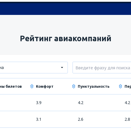
Рейтинг авиакомпаний
на
ны билетов
Комфорт
Пунктуальность
Пе
3.9
4.2
4.2
3.1
2.6
2.8