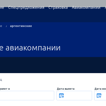
ие
Спецпредложения
Страховка
Авиакомпании
ые
аргентинские
е авиакомпании
ец
рилет в
Дата вылета
Дата во