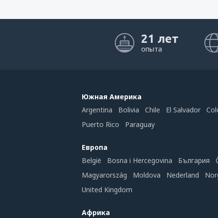
21 лет
опыта
Южная Америка
Argentina
Bolivia
Chile
El Salvador
Col
Puerto Rico
Paraguay
Европа
België
Bosna i Hercegovina
България
Magyarország
Moldova
Nederland
Nor
United Kingdom
Африка