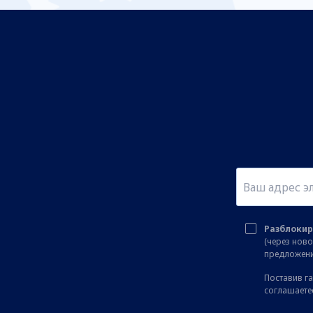
Разблокир
(через нов
предложени
Поставив га
соглашаете