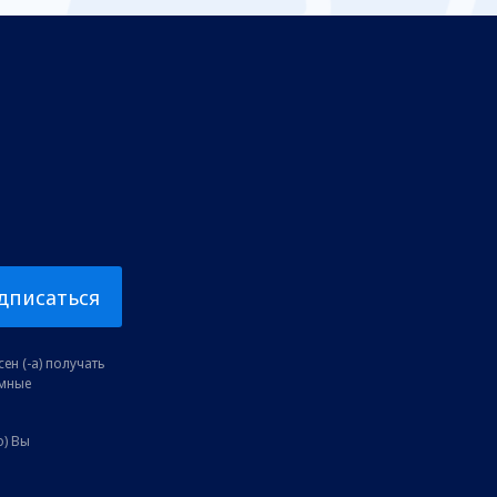
дписаться
ен (-а) получать
амные
о) Вы