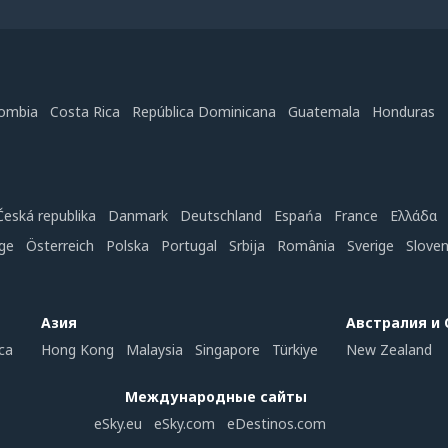
ombia
Costa Rica
República Dominicana
Guatemala
Honduras
Česká republika
Danmark
Deutschland
Espańa
France
Ελλάδα
ge
Österreich
Polska
Portugal
Srbija
România
Sverige
Slove
Азия
Австралия и
ca
Hong Kong
Malaysia
Singapore
Türkiye
New Zealand
Международные сайты
eSky.eu
eSky.com
eDestinos.com