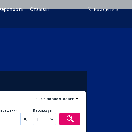
Аэропорты
Отзывы
Войдите в
класс:
эконом-класс
звращения
Пассажиры
1