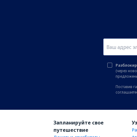
Разблокир
(через нов
предложени
Поставив га
соглашаете
Запланируйте свое
У
путешествие
Ра