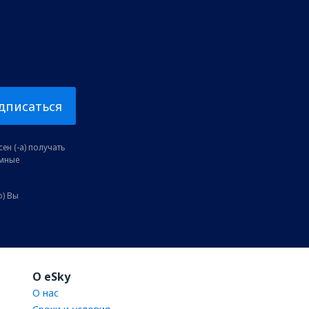
дписаться
ен (-а) получать
амные
о) Вы
O eSky
О нас