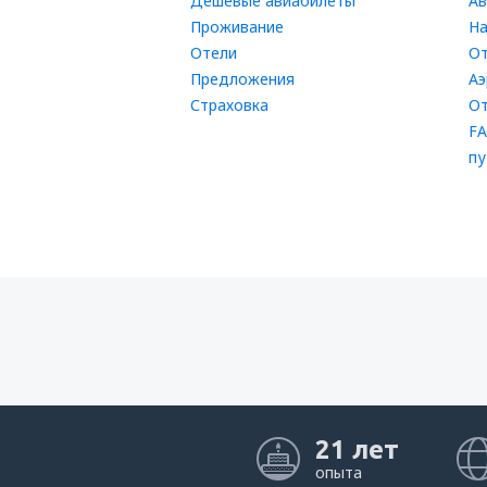
Дешевые авиабилеты
Ав
Проживание
На
Отели
От
Предложения
Аэ
Страховка
От
FA
пу
21 лет
опыта