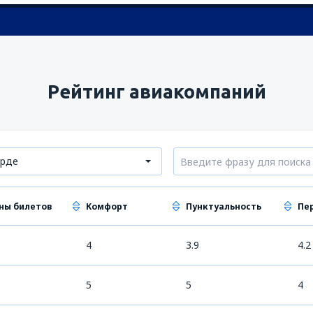
Рейтинг авиакомпаний
ерде
ны билетов
Комфорт
Пунктуальность
Пе
4
3.9
4.2
5
5
4