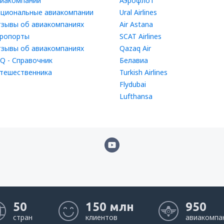
иакомпании
Аэрофлот
циональные авиакомпании
Ural Airlines
зывы об авиакомпаниях
Air Astana
ропорты
SCAT Airlines
зывы об авиакомпаниях
Qazaq Air
Q - Справочник
Белавиа
тешественника
Turkish Airlines
Flydubai
Lufthansa
50
150 млн
950
стран
клиентов
авиакомпа