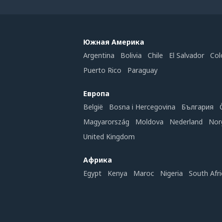
Южная Америка
Argentina
Bolivia
Chile
El Salvador
Col
Puerto Rico
Paraguay
Европа
België
Bosna i Hercegovina
България
Magyarország
Moldova
Nederland
Nor
United Kingdom
Африка
Egypt
Kenya
Maroc
Nigeria
South Afri