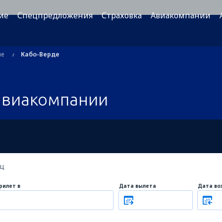
ие
Спецпредложения
Страховка
Авиакомпании
ые
Кабо-Верде
авиакомпании
ец
рилет в
Дата вылета
Дата во