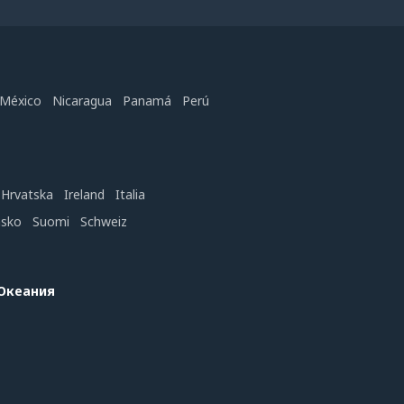
México
Nicaragua
Panamá
Perú
Hrvatska
Ireland
Italia
nsko
Suomi
Schweiz
 Океания