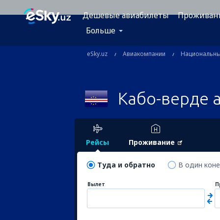
Дешевые авиабилеты
Проживан
Больше
eSky.uz
Авиакомпании
Национальн
Кабо-верде 
Рейсы
Проживание
Туда и обратно
В один кон
Вылет
П