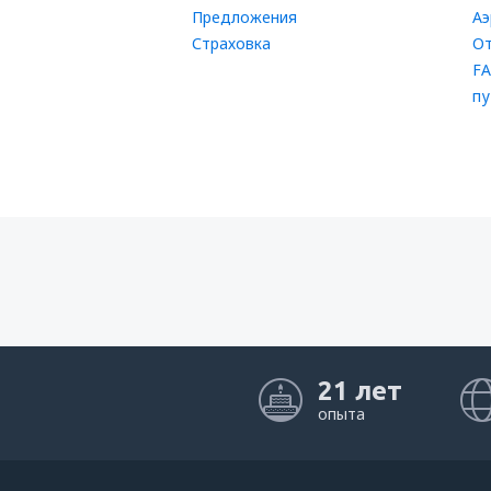
Предложения
Аэ
Страховка
От
FA
пу
21 лет
опыта