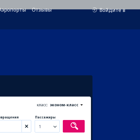
Аэропорты
Отзывы
Войдите в
класс:
эконом-класс
звращения
Пассажиры
1