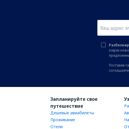
Разблокир
(через нов
предложени
Поставив га
соглашаете
Запланируйте свое
У
путешествие
Ра
Дешевые авиабилеты
Ав
Проживание
На
Отели
От