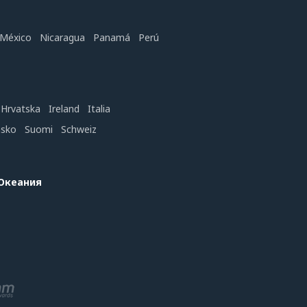
México
Nicaragua
Panamá
Perú
Hrvatska
Ireland
Italia
nsko
Suomi
Schweiz
 Океания