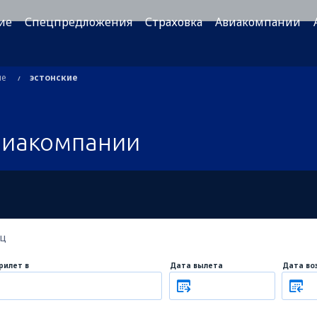
ие
Спецпредложения
Страховка
Авиакомпании
ые
эстонские
виакомпании
ец
рилет в
Дата вылета
Дата во