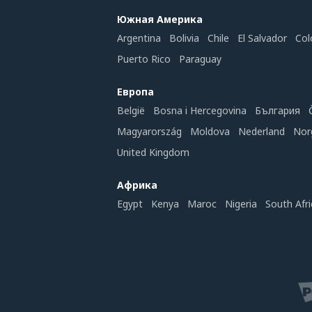
Южная Америка
Argentina
Bolivia
Chile
El Salvador
Col
Puerto Rico
Paraguay
Европа
België
Bosna i Hercegovina
България
Magyarország
Moldova
Nederland
Nor
United Kingdom
Африка
Egypt
Kenya
Maroc
Nigeria
South Afri