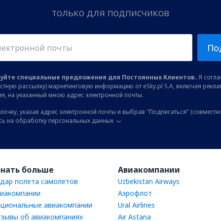
только для подписчиков
По
уйте специальные предложения для Постоянных Клиентов.
Я соглас
остную рассылку) маркетинговую информацию от eSky.pl S.A, включая рекл
я, на указанный мною адрес электронной почты.
лочку, указав адрес электронной почты и выбрав "Подписаться" (совместн
сь на обработку персональных данных
знать больше
Авиакомпании
дар полета самолетов
Uzbekistan Airways
иакомпании
Аэрофлот
циональные авиакомпании
Ural Airlines
зывы об авиакомпаниях
Air Astana