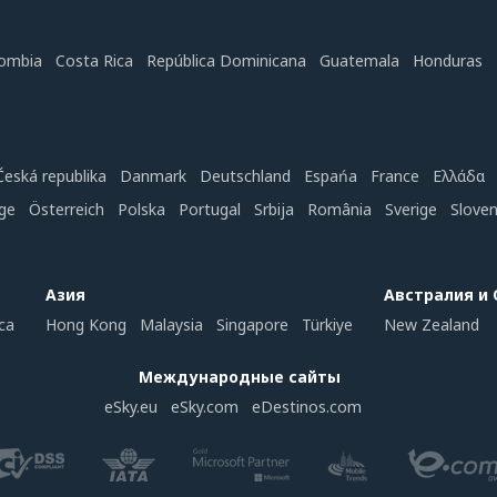
ombia
Costa Rica
República Dominicana
Guatemala
Honduras
Česká republika
Danmark
Deutschland
Espańa
France
Ελλάδα
ge
Österreich
Polska
Portugal
Srbija
România
Sverige
Slove
Азия
Австралия и
ca
Hong Kong
Malaysia
Singapore
Türkiye
New Zealand
Международные сайты
eSky.eu
eSky.com
eDestinos.com