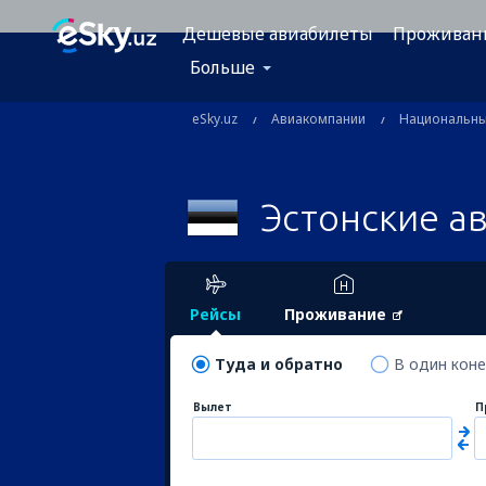
Дешевые авиабилеты
Проживан
Больше
eSky.uz
Авиакомпании
Национальн
Эстонские а
Рейсы
Проживание
Туда и обратно
В один кон
Вылет
П