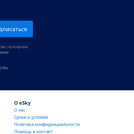
дписаться
ен (-а) получать
амные
о) Вы
O eSky
О нас
Сроки и условия
Политика конфиденциальности
Помощь и контакт