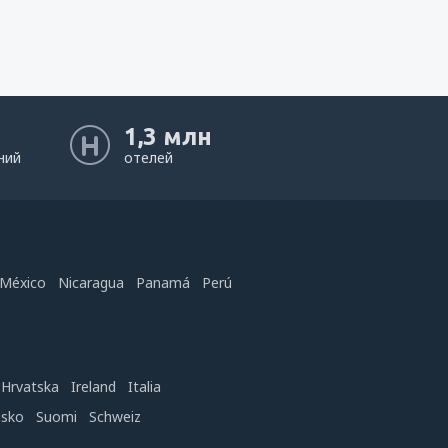
1,3 млн
ний
отелей
México
Nicaragua
Panamá
Perú
Hrvatska
Ireland
Italia
nsko
Suomi
Schweiz