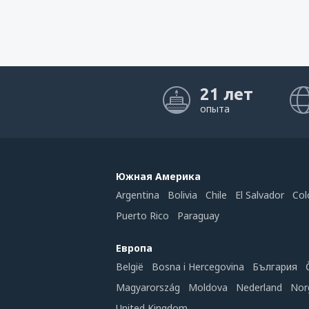
21 лет
опыта
Южная Америка
Argentina
Bolivia
Chile
El Salvador
Col
Puerto Rico
Paraguay
Европа
België
Bosna i Hercegovina
България
Magyarország
Moldova
Nederland
Nor
United Kingdom