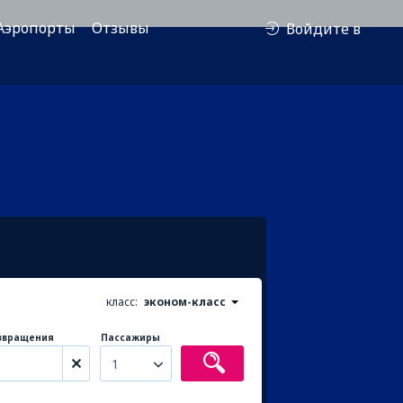
Аэропорты
Отзывы
Войдите в
класс:
эконом-класс
звращения
Пассажиры
1