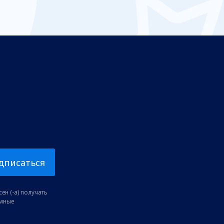
дписаться
ен (-а) получать
амные