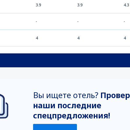
3.9
3.9
4.3
-
-
-
4
4
4
Вы ищете отель?
Провер
наши последние
спецпредложения!