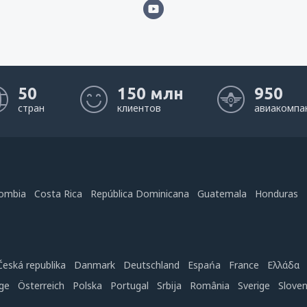
50
150 млн
950
стран
клиентов
авиакомпа
ombia
Costa Rica
República Dominicana
Guatemala
Honduras
Česká republika
Danmark
Deutschland
Espańa
France
Ελλάδα
ge
Österreich
Polska
Portugal
Srbija
România
Sverige
Slove