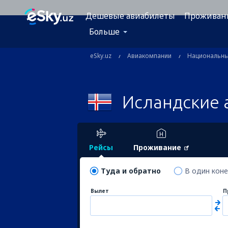
Дешевые авиабилеты
Проживан
Больше
eSky.uz
Авиакомпании
Национальн
Исландские 
Рейсы
Проживание
Туда и обратно
В один кон
Вылет
П