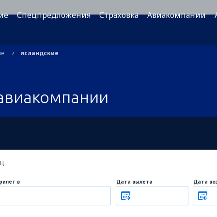
ие
Спецпредложения
Страховка
Авиакомпании
ые
исландские
авиакомпании
ец
рилет в
Дата вылета
Дата во