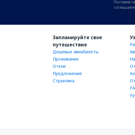
Поставив га
соглашаете
Запланируйте свое
У
путешествие
Ра
Дешевые авиабилеты
Ав
Проживание
На
Отели
От
Предложения
Аэ
Страховка
От
FA
пу