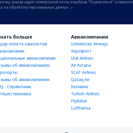
лочку, указав адрес электронной почты и выбрав "Подписаться" (совместн
сь на обработку персональных данных
знать больше
Авиакомпании
дар полета самолетов
Uzbekistan Airways
иакомпании
Аэрофлот
циональные авиакомпании
Ural Airlines
зывы об авиакомпаниях
Air Astana
ропорты
SCAT Airlines
зывы об авиакомпаниях
Qazaq Air
Q - Справочник
Белавиа
тешественника
Turkish Airlines
Flydubai
Lufthansa