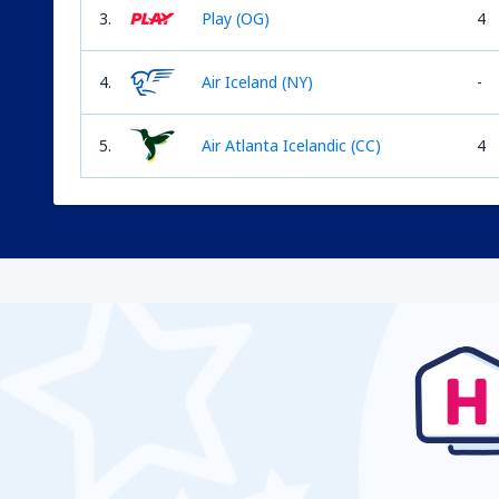
3.
Play (OG)
4
4.
Air Iceland (NY)
-
5.
Air Atlanta Icelandic (CC)
4