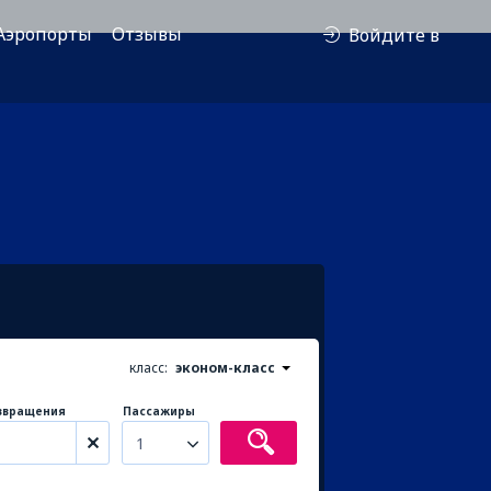
Аэропорты
Отзывы
Войдите в
класс:
эконом-класс
звращения
Пассажиры
1