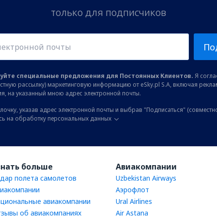
только для подписчиков
По
уйте специальные предложения для Постоянных Клиентов.
Я соглас
остную рассылку) маркетинговую информацию от eSky.pl S.A, включая рекл
я, на указанный мною адрес электронной почты.
лочку, указав адрес электронной почты и выбрав "Подписаться" (совместн
сь на обработку персональных данных
знать больше
Авиакомпании
дар полета самолетов
Uzbekistan Airways
иакомпании
Аэрофлот
циональные авиакомпании
Ural Airlines
зывы об авиакомпаниях
Air Astana