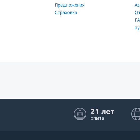
Предложения
Аэ
Страховка
От
FA
пу
21 лет
опыта