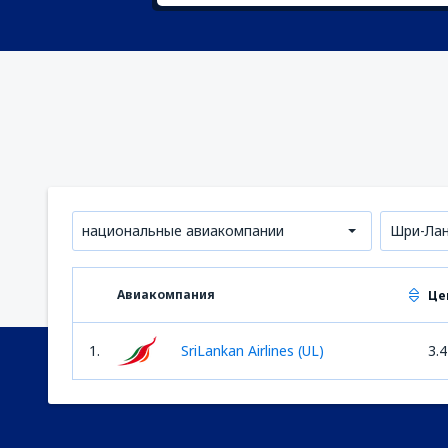
национальные авиакомпании
Шри-Ла
Авиакомпания
Це
1.
SriLankan Airlines (UL)
3.4