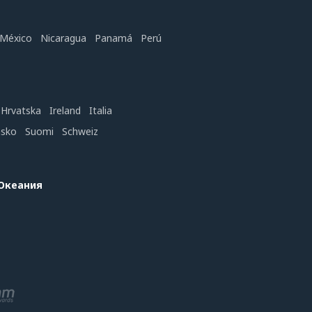
México
Nicaragua
Panamá
Perú
Hrvatska
Ireland
Italia
nsko
Suomi
Schweiz
 Океания