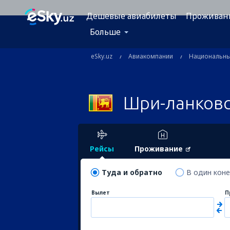
Дешевые авиабилеты
Проживан
Больше
eSky.uz
Авиакомпании
Национальн
Шри-ланковс
Рейсы
Проживание
Туда и обратно
В один кон
Вылет
П