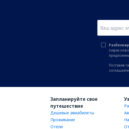
Разблокир
(через нов
предложени
Поставив га
соглашаете
Запланируйте свое
У
путешествие
Ра
Дешевые авиабилеты
Ав
Проживание
На
Отели
От