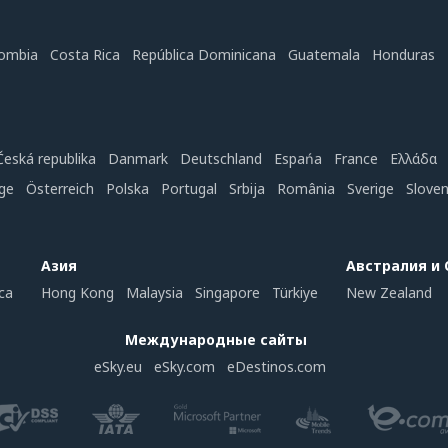
ombia
Costa Rica
República Dominicana
Guatemala
Honduras
Česká republika
Danmark
Deutschland
Espańa
France
Ελλάδα
ge
Österreich
Polska
Portugal
Srbija
România
Sverige
Slove
Азия
Австралия и
ca
Hong Kong
Malaysia
Singapore
Türkiye
New Zealand
Международные сайты
eSky.eu
eSky.com
eDestinos.com