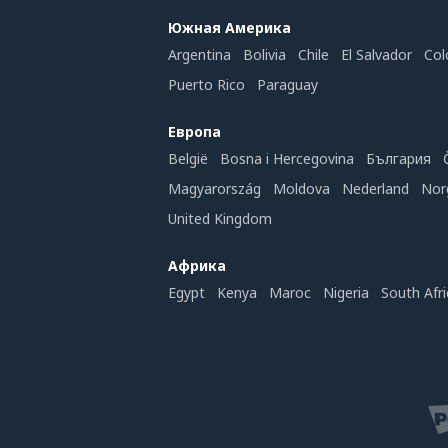
Южная Америка
Argentina
Bolivia
Chile
El Salvador
Col
Puerto Rico
Paraguay
Европа
België
Bosna i Hercegovina
България
Magyarország
Moldova
Nederland
Nor
United Kingdom
Африка
Egypt
Kenya
Maroc
Nigeria
South Afri