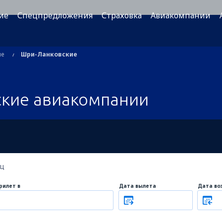
ие
Спецпредложения
Страховка
Авиакомпании
ые
Шри-Ланковские
кие авиакомпании
ец
рилет в
Дата вылета
Дата во