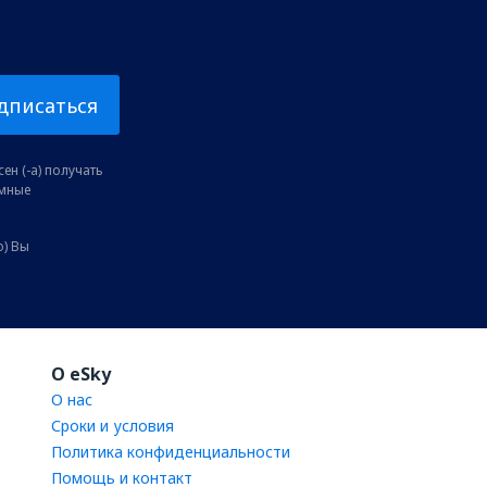
дписаться
ен (-а) получать
амные
о) Вы
O eSky
О нас
Сроки и условия
Политика конфиденциальности
Помощь и контакт