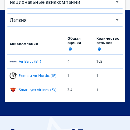
национальные авиакомпании
Латвия
Общая
Количество
оценка
отзывов
Авиакомпания
Air Baltic (BT)
4
103
Primera Air Nordic (6F)
1
1
SmartLynx Airlines (6Y)
3.4
1