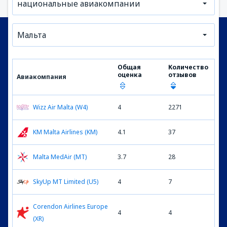
национальные авиакомпании
Мальта
Общая
Количество
оценка
отзывов
Авиакомпания
Wizz Air Malta (W4)
4
2271
KM Malta Airlines (KM)
4.1
37
Malta MedAir (MT)
3.7
28
SkyUp MT Limited (U5)
4
7
Corendon Airlines Europe
4
4
(XR)