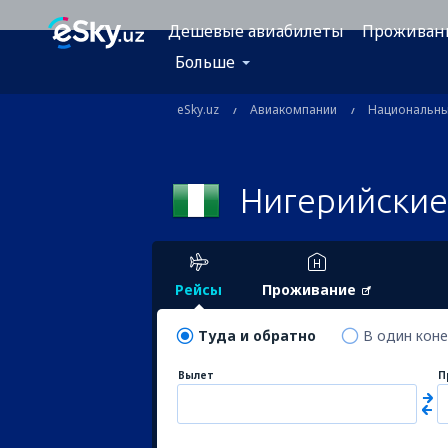
Дешевые авиабилеты
Проживан
Больше
eSky.uz
Авиакомпании
Национальн
Нигерийские
Рейсы
Проживание
Туда и обратно
В один кон
Вылет
П