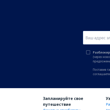
Разблокир
(через нов
предложени
Поставив га
соглашаете
Запланируйте свое
У
путешествие
Ра