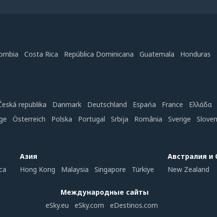
ombia
Costa Rica
República Dominicana
Guatemala
Honduras
Česká republika
Danmark
Deutschland
Espańa
France
Ελλάδα
ge
Österreich
Polska
Portugal
Srbija
România
Sverige
Slove
Азия
Австралия и
ca
Hong Kong
Malaysia
Singapore
Türkiye
New Zealand
Международные сайты
eSky.eu
eSky.com
eDestinos.com