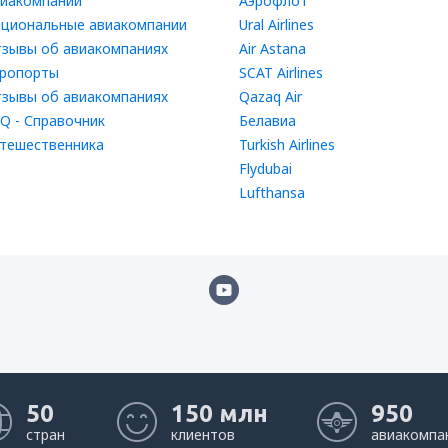
иакомпании
Аэрофлот
циональные авиакомпании
Ural Airlines
зывы об авиакомпаниях
Air Astana
ропорты
SCAT Airlines
зывы об авиакомпаниях
Qazaq Air
Q - Справочник
Белавиа
тешественника
Turkish Airlines
Flydubai
Lufthansa
50
150 млн
950
стран
клиентов
авиакомпа