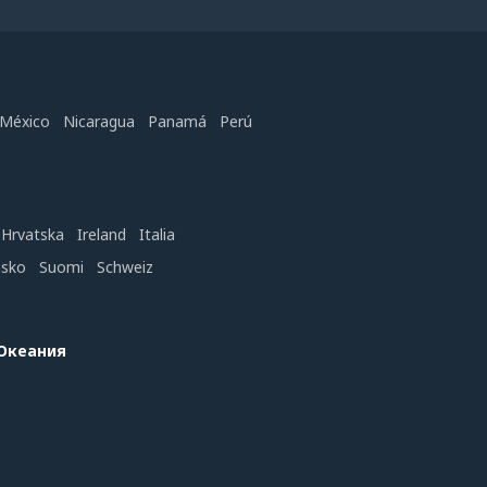
México
Nicaragua
Panamá
Perú
Hrvatska
Ireland
Italia
nsko
Suomi
Schweiz
 Океания