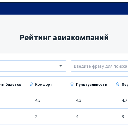
Рейтинг авиакомпаний
ны билетов
Комфорт
Пунктуальность
Пе
4.3
4.3
4.7
2
4
3