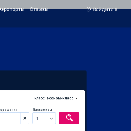
Аэропорты
Отзывы
Войдите в
класс:
эконом-класс
звращения
Пассажиры
1