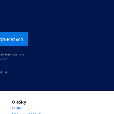
дписаться
ен (-а) получать
амные
о) Вы
O eSky
О нас