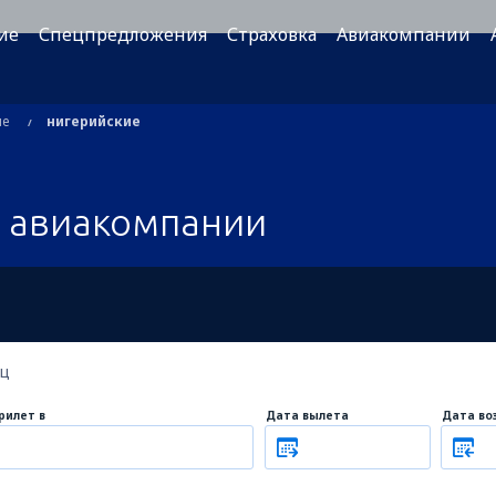
ие
Спецпредложения
Страховка
Авиакомпании
ые
нигерийские
 авиакомпании
ец
рилет в
Дата вылета
Дата во