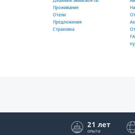
Дешевые авиабилеты
Ав
Проживание
На
Отели
От
Предложения
Аэ
Страховка
От
FA
пу
21 лет
опыта