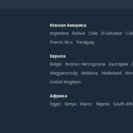
Южная Америка
Argentina
Bolivia
Chile
El Salvador
Col
Puerto Rico
Paraguay
Европа
België
Bosna i Hercegovina
България
Magyarország
Moldova
Nederland
Nor
United Kingdom
Африка
Egypt
Kenya
Maroc
Nigeria
South Afri