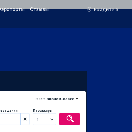
Аэропорты
Отзывы
Войдите в
класс:
эконом-класс
звращения
Пассажиры
1