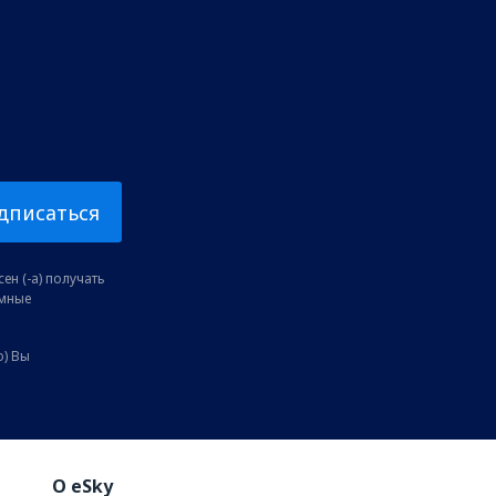
дписаться
ен (-а) получать
амные
о) Вы
O eSky