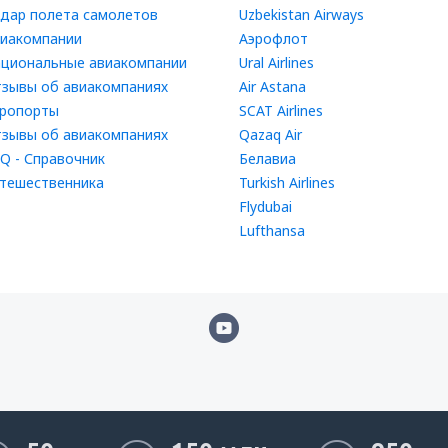
дар полета самолетов
Uzbekistan Airways
иакомпании
Аэрофлот
циональные авиакомпании
Ural Airlines
зывы об авиакомпаниях
Air Astana
ропорты
SCAT Airlines
зывы об авиакомпаниях
Qazaq Air
Q - Справочник
Белавиа
тешественника
Turkish Airlines
Flydubai
Lufthansa