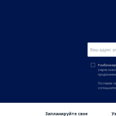
Разблокир
(через нов
предложени
Поставив га
соглашаете
Запланируйте свое
У