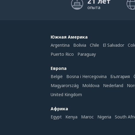
21 лет
опыта
Южная Америка
Argentina
Bolivia
Chile
El Salvador
Col
Puerto Rico
Paraguay
Европа
België
Bosna i Hercegovina
България
Magyarország
Moldova
Nederland
Nor
United Kingdom
Африка
Egypt
Kenya
Maroc
Nigeria
South Afri