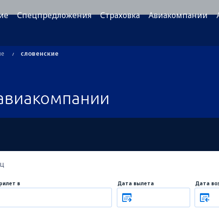
ие
Спецпредложения
Страховка
Авиакомпании
ые
словенские
авиакомпании
ец
рилет в
Дата вылета
Дата во