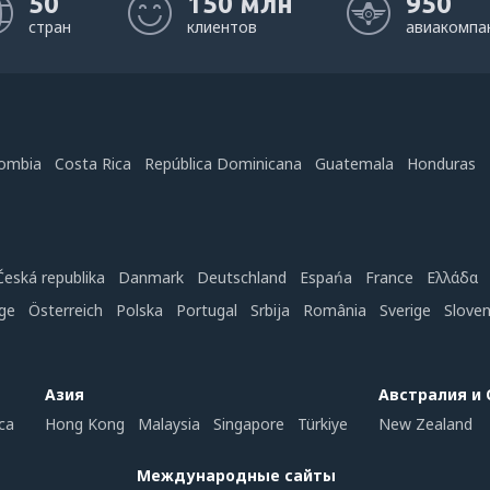
50
150 млн
950
стран
клиентов
авиакомпа
ombia
Costa Rica
República Dominicana
Guatemala
Honduras
Česká republika
Danmark
Deutschland
Espańa
France
Ελλάδα
ge
Österreich
Polska
Portugal
Srbija
România
Sverige
Slove
Азия
Австралия и
ca
Hong Kong
Malaysia
Singapore
Türkiye
New Zealand
Международные сайты