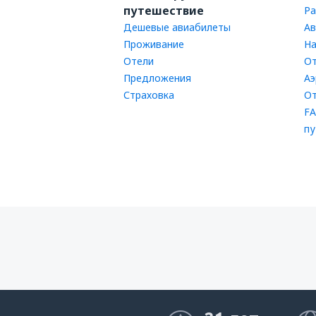
путешествие
Ра
Дешевые авиабилеты
Ав
Проживание
На
Отели
От
Предложения
Аэ
Страховка
От
FA
пу