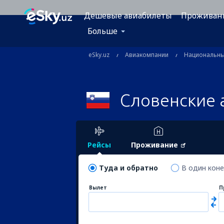
Дешевые авиабилеты
Проживан
Больше
eSky.uz
Авиакомпании
Национальн
Словенские 
Рейсы
Проживание
Туда и обратно
В один кон
Вылет
П