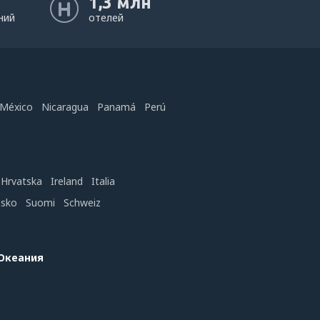
1,3 млн
ний
отелей
México
Nicaragua
Panamá
Perú
Hrvatska
Ireland
Italia
nsko
Suomi
Schweiz
 Океания