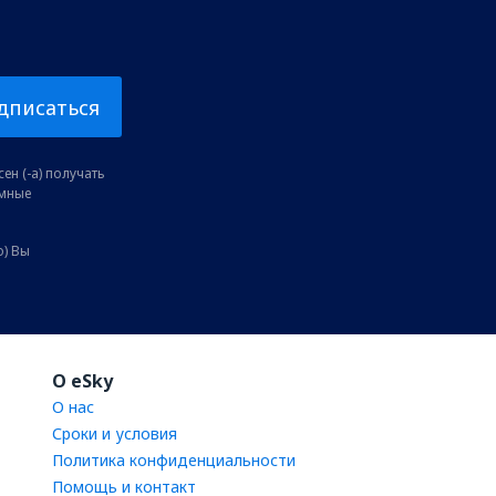
дписаться
ен (-а) получать
амные
о) Вы
O eSky
О нас
Сроки и условия
Политика конфиденциальности
Помощь и контакт