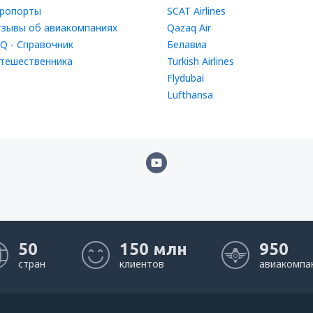
ропорты
SCAT Airlines
зывы об авиакомпаниях
Qazaq Air
Q - Справочник
Белавиа
тешественника
Turkish Airlines
Flydubai
Lufthansa
50
150 млн
950
стран
клиентов
авиакомпа