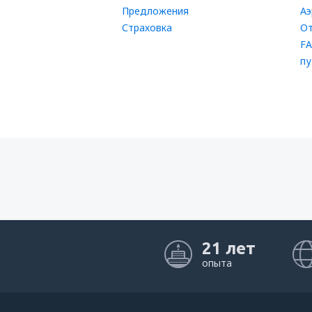
Предложения
Аэ
Страховка
От
FA
пу
21 лет
опыта