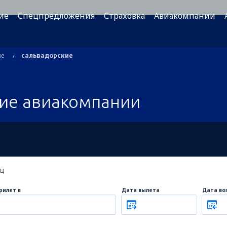
ие
Спецпредложения
Страховка
Авиакомпании
ые
сальвадорские
ие авиакомпании
ец
рилет в
Дата вылета
Дата во