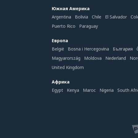
Южная Америка
Argentina
Bolivia
Chile
El Salvador
Col
Puerto Rico
Paraguay
Европа
België
Bosna i Hercegovina
България
Magyarország
Moldova
Nederland
Nor
United Kingdom
Африка
Egypt
Kenya
Maroc
Nigeria
South Afri