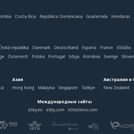
ombia
Costa Rica
República Dominicana
Guatemala
Honduras
Česká republika
Danmark
Deutschland
Espańa
France
Ελλάδα
ge
Österreich
Polska
Portugal
Srbija
România
Sverige
Slove
Азия
Австралия и
ca
Hong Kong
Malaysia
Singapore
Türkiye
New Zealand
Международные сайты
eSky.eu
eSky.com
eDestinos.com