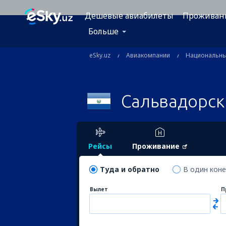
Дешевые авиабилеты
Проживан
Больше
eSky.uz
Авиакомпании
Национальн
Сальвадорск
Рейсы
Проживание
Туда и обратно
В один кон
Вылет
П