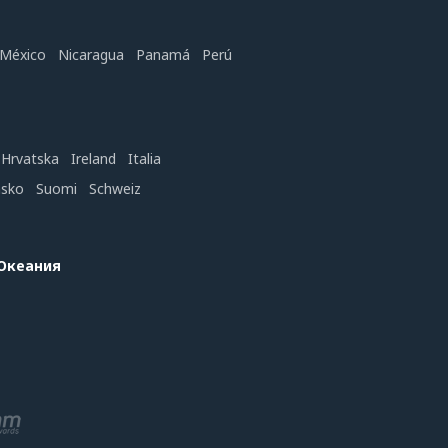
México
Nicaragua
Panamá
Perú
Hrvatska
Ireland
Italia
nsko
Suomi
Schweiz
 Океания