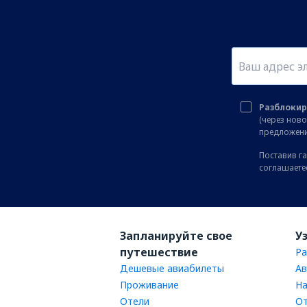
Разблокир
(через нов
предложени
Поставив га
соглашаете
Запланируйте свое
У
путешествие
Ра
Дешевые авиабилеты
Ав
Проживание
На
Отели
От