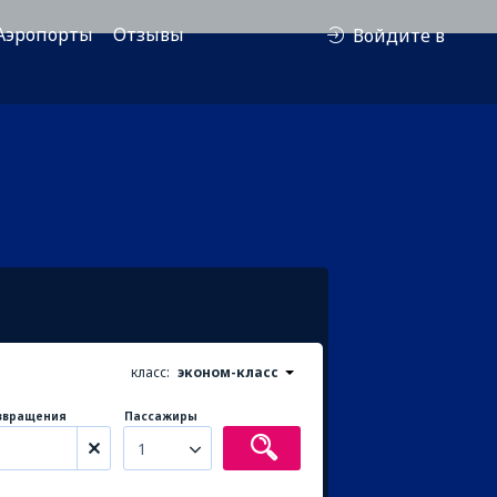
Аэропорты
Отзывы
Войдите в
класс:
эконом-класс
звращения
Пассажиры
1