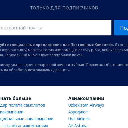
только для подписчиков
По
уйте специальные предложения для Постоянных Клиентов.
Я соглас
остную рассылку) маркетинговую информацию от eSky.pl S.A, включая рекл
я, на указанный мною адрес электронной почты.
лочку, указав адрес электронной почты и выбрав "Подписаться" (совместн
сь на обработку персональных данных
знать больше
Авиакомпании
дар полета самолетов
Uzbekistan Airways
иакомпании
Аэрофлот
циональные авиакомпании
Ural Airlines
зывы об авиакомпаниях
Air Astana