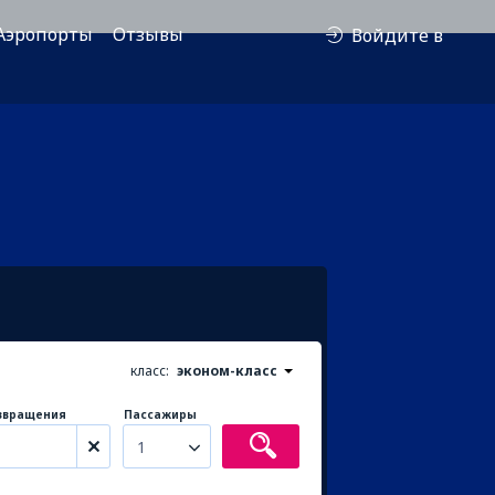
Аэропорты
Отзывы
Войдите в
класс:
эконом-класс
звращения
Пассажиры
1