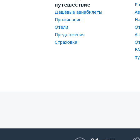
путешествие
Ра
Дешевые авиабилеты
Ав
Проживание
На
Отели
От
Предложения
Аэ
Страховка
От
FA
пу