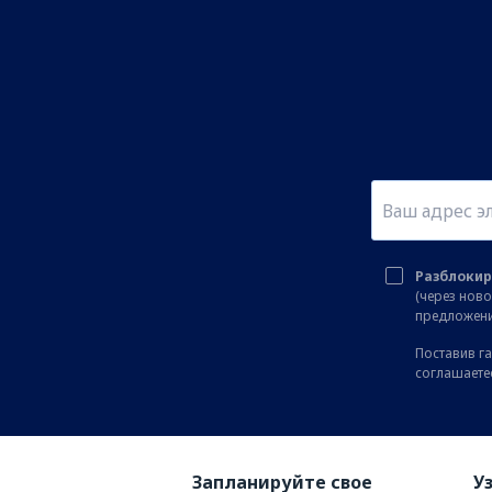
Разблокир
(через нов
предложени
Поставив га
соглашаете
Запланируйте свое
У