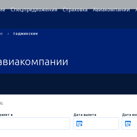
ие
Спецпредложения
Страховка
Авиакомпании
ые
таджикские
авиакомпании
ец
рилет в
Дата вылета
Дата во