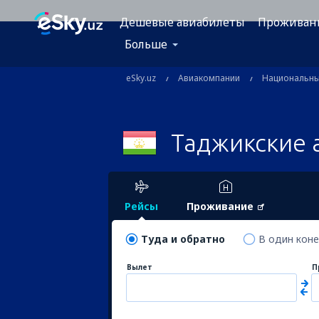
Дешевые авиабилеты
Проживан
Больше
eSky.uz
Авиакомпании
Национальн
Таджикские 
Рейсы
Проживание
Туда и обратно
В один кон
Вылет
П