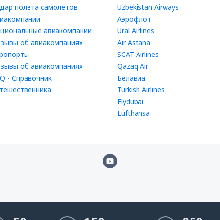
дар полета самолетов
Uzbekistan Airways
иакомпании
Аэрофлот
циональные авиакомпании
Ural Airlines
зывы об авиакомпаниях
Air Astana
ропорты
SCAT Airlines
зывы об авиакомпаниях
Qazaq Air
Q - Справочник
Белавиа
тешественника
Turkish Airlines
Flydubai
Lufthansa