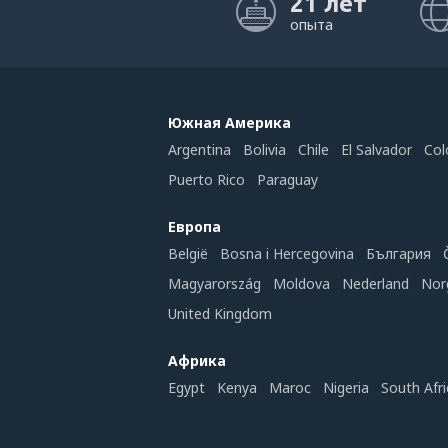
21 лет
опыта
Южная Америка
Argentina
Bolivia
Chile
El Salvador
Col
Puerto Rico
Paraguay
Европа
België
Bosna i Hercegovina
България
Magyarország
Moldova
Nederland
Nor
United Kingdom
Африка
Egypt
Kenya
Maroc
Nigeria
South Afri