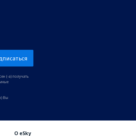
дписаться
ен (-а) получать
амные
о) Вы
O eSky