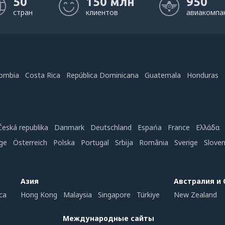
50
150 млн
950
стран
клиентов
авиакомпа
ombia
Costa Rica
República Dominicana
Guatemala
Honduras
Česká republika
Danmark
Deutschland
Espańa
France
Ελλάδα
ge
Österreich
Polska
Portugal
Srbija
România
Sverige
Slove
Азия
Австралия и
ca
Hong Kong
Malaysia
Singapore
Türkiye
New Zealand
Международные сайты