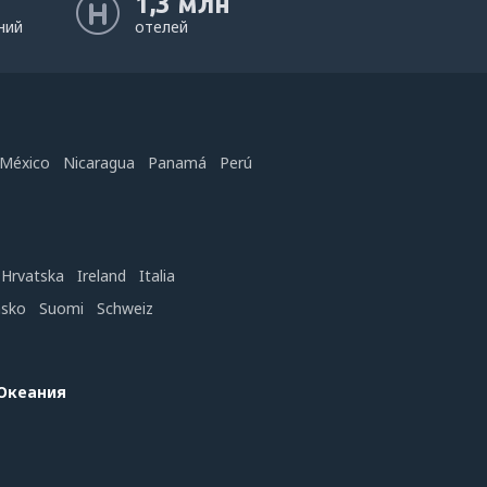
1,3 млн
ний
отелей
México
Nicaragua
Panamá
Perú
Hrvatska
Ireland
Italia
nsko
Suomi
Schweiz
 Океания