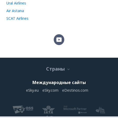
Ural Airlines
Air Astana
SCAT Airlines
Страны
Международные сайты
eSky.eu
eSky.com
eDestinos.com