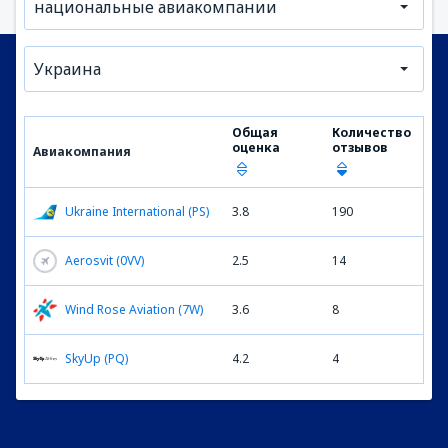
национальные авиакомпании
Украина
Общая
Количество
оценка
отзывов
Авиакомпания
Ukraine International (PS)
3.8
190
Aerosvit (0VV)
2.5
14
Wind Rose Aviation (7W)
3.6
8
SkyUp (PQ)
4.2
4