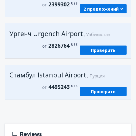
2399302
UZS
ОТ
2 предложений
из
Самарканд, Samarkand Intl Airport
Ургенч Urgench Airport
(SKD)
Узбекистан
2399302
ОТ
UZS
2826764
UZS
ОТ
Проверить
из
Ургенч, Urgench Airport
(UGC)
2826764
ОТ
UZS
Стамбул Istanbul Airport
Турция
4495243
UZS
ОТ
Проверить
Reviews