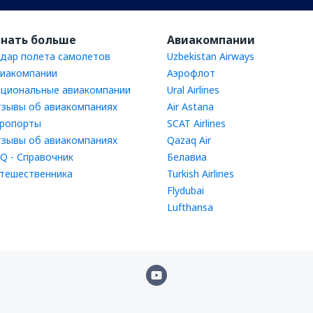
знать больше
Авиакомпании
дар полета самолетов
Uzbekistan Airways
иакомпании
Аэрофлот
циональные авиакомпании
Ural Airlines
зывы об авиакомпаниях
Air Astana
ропорты
SCAT Airlines
зывы об авиакомпаниях
Qazaq Air
Q - Справочник
Белавиа
тешественника
Turkish Airlines
Flydubai
Lufthansa