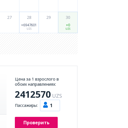
27
28
29
30
+6947601
+0
UZS
UZS
Цена за 1 взрослого в
обоих направлениях:
2412570
UZS
1
Пассажиры:
Проверить