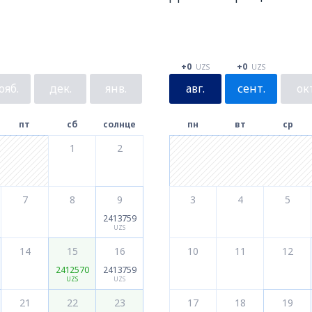
+0
+0
UZS
UZS
ояб.
дек.
янв.
авг.
сент.
окт
пт
сб
солнце
пн
вт
ср
1
2
7
8
9
3
4
5
2413759
UZS
14
15
16
10
11
12
2412570
2413759
UZS
UZS
21
22
23
17
18
19