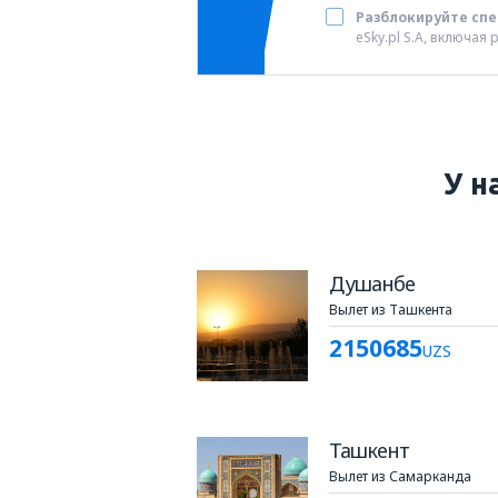
Разблокируйте сп
eSky.pl S.A, включа
У н
Душанбе
Вылет из Ташкента
2150685
UZS
Ташкент
Вылет из Самарканда