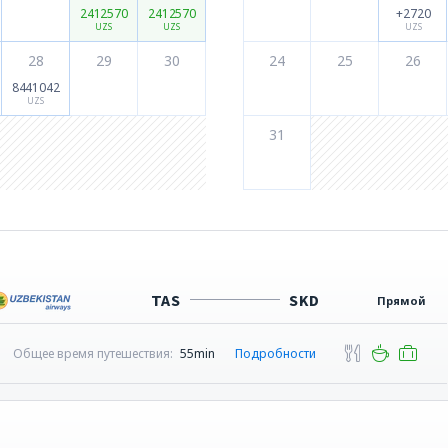
2412570
2412570
+2720
UZS
UZS
UZS
28
29
30
24
25
26
8441042
UZS
31
TAS
SKD
Прямой
Общее время путешествия:
55min
Подробности