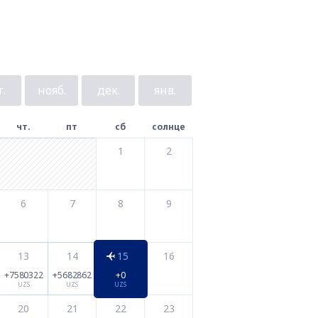
.
нояб.
дек.
янв.
чт.
пт
сб
солнце
1
2
6
7
8
9
13
14
15
16
+7580322
+5682862
+0
UZS
UZS
UZS
20
21
22
23