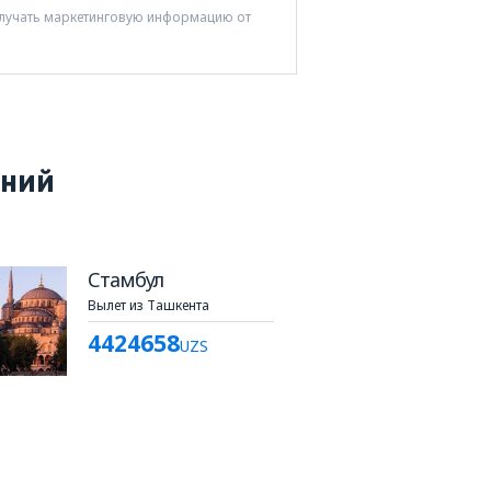
получать маркетинговую информацию от
ений
Стамбул
Вылет из Ташкента
4424658
UZS