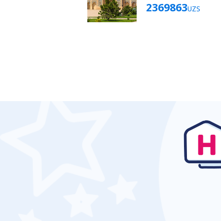
2369863
UZS