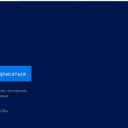
дписаться
ен (-а) получать
амные
о) Вы