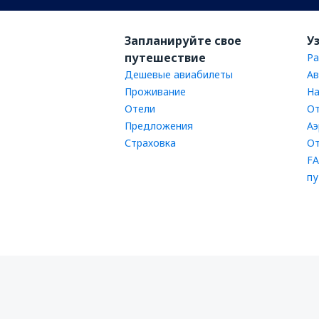
Запланируйте свое
У
путешествие
Ра
Дешевые авиабилеты
Ав
Проживание
На
Отели
От
Предложения
Аэ
Страховка
От
FA
пу