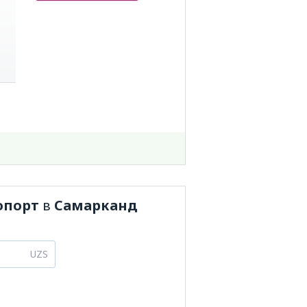
опорт
в
Самарканд
UZS