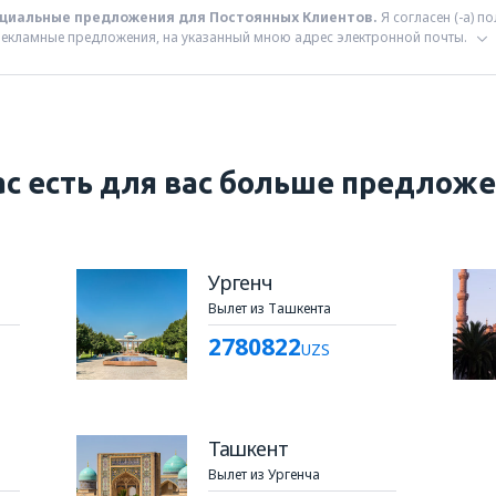
ециальные предложения для Постоянных Клиентов.
Я согласен (-а) 
я рекламные предложения, на указанный мною адрес электронной почты.
ас есть для вас больше предлож
Ургенч
Вылет из Ташкента
2780822
UZS
Ташкент
Вылет из Ургенча