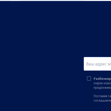
Разблокир
(через нов
предложени
Поставив га
соглашаете