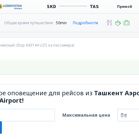
SKD
TAS
Прямой
Общее время путешествия:
50min
Подробности
ервисный сбор
643144
UZS
за пассажира)
ое оповещение для рейсов из
Ташкент Аэр
Airport!
Максимальная цена