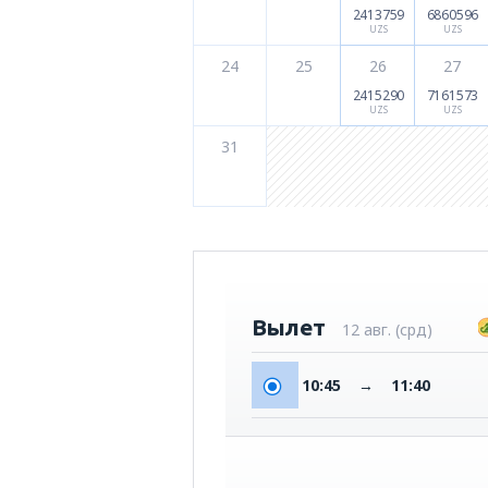
2413759
6860596
UZS
UZS
24
25
26
27
2415290
7161573
UZS
UZS
31
Вылет
12 авг. (срд)
10:45
→
11:40