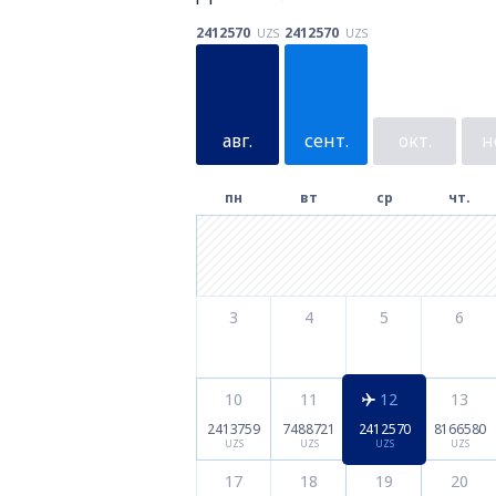
2412570
2412570
UZS
UZS
авг.
сент.
окт.
н
пн
вт
ср
чт.
3
4
5
6
10
11
12
13
2413759
7488721
2412570
8166580
UZS
UZS
UZS
UZS
17
18
19
20