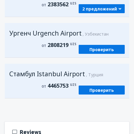
2383562
UZS
ОТ
2 предложений
из
Самарканд, Samarkand Intl Airport
Ургенч Urgench Airport
(SKD)
Узбекистан
2383562
ОТ
UZS
2808219
UZS
ОТ
Проверить
из
Ургенч, Urgench Airport
(UGC)
2808219
ОТ
UZS
Стамбул Istanbul Airport
Турция
4465753
UZS
ОТ
Проверить
Reviews