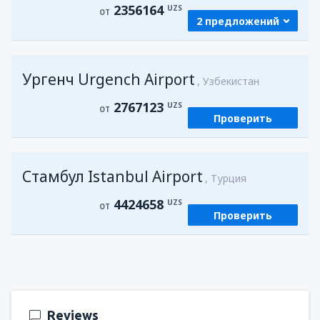
2356164
UZS
ОТ
2 предложений
из
Самарканд, Samarkand Intl Airport
Ургенч Urgench Airport
(SKD)
Узбекистан
2356164
ОТ
UZS
2767123
UZS
ОТ
Проверить
из
Ургенч, Urgench Airport
(UGC)
2780822
ОТ
UZS
Стамбул Istanbul Airport
Турция
4424658
UZS
ОТ
Проверить
Reviews