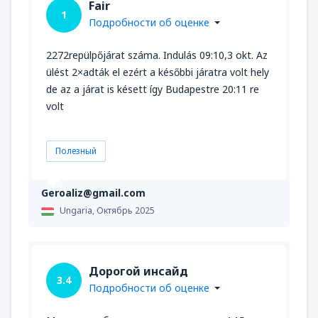
Fair
1
Подробности об оценке
2272repülpőjárat száma. Indulás 09:10,3 okt. Az
ülést 2×adták el ezért a későbbi járatra volt hely
de az a járat is késett így Budapestre 20:11 re
volt
Полезный
Geroaliz@gmail.com
Ungaria,
Октябрь 2025
Дорогой инсайд
3.4
Подробности об оценке