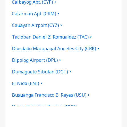
Calbayog Apt. (CYP)
Catarman Apt. (CRM)
Cauayan Airport (CYZ)
Tacloban Daniel Z. Romualdez (TAC)
Diosdado Macapagal Angeles City (CRK)
Dipolog Airport (DPL)
Dumaguete Sibulan (DGT)
El Nido (ENI)
Busuanga Francisco B. Reyes (USU)
Davao Francisco Bangoy (DVO)
General Santos (GES)