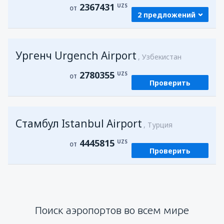
2367431
UZS
ОТ
2 предложений
из
Самарканд, Samarkand Intl Airport
Ургенч Urgench Airport
(SKD)
Узбекистан
2367431
ОТ
UZS
2780355
UZS
ОТ
Проверить
из
Ургенч, Urgench Airport
(UGC)
2794119
ОТ
UZS
Стамбул Istanbul Airport
Турция
4445815
UZS
ОТ
Проверить
Поиск аэропортов во всем мире