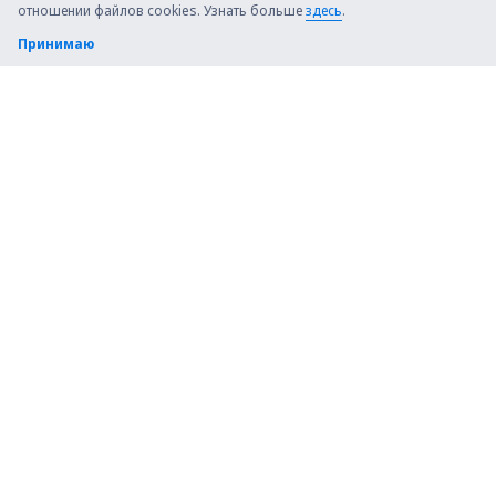
отношении файлов cookies. Узнать больше
здесь
.
Zamboanga Airport (ZAM)
Принимаю