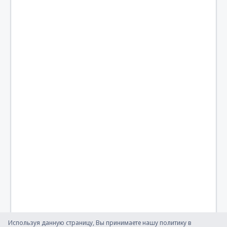
Puerto Princesa Airport (PPS)
Roxas Airport (RXS)
San Jose Airport (SJI)
San Vicente Airport (SWL)
Siargao Airport (IAO)
Bacolod Silay (BCD)
Subic Bay (SFS)
Surigao Airport (SUG)
Tawi-Tawi Airport (TWT)
Tuguegarao Airport (TUG)
Virac Airport (VRC)
Используя данную страницу, Вы принимаете нашу политику в