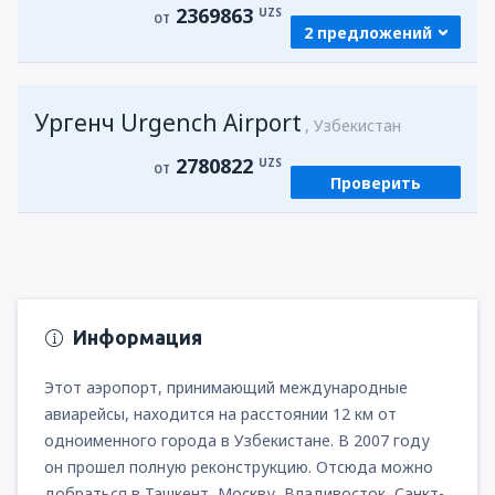
2369863
UZS
ОТ
2 предложений
из
Самарканд, Samarkand Intl Airport
Ургенч Urgench Airport
(SKD)
Узбекистан
2369863
ОТ
UZS
2780822
UZS
ОТ
Проверить
из
Ургенч, Urgench Airport
(UGC)
2794521
ОТ
UZS
Информация
Этот аэропорт, принимающий международные
авиарейсы, находится на расстоянии 12 км от
одноименного города в Узбекистане. В 2007 году
он прошел полную реконструкцию. Отсюда можно
добраться в Ташкент, Москву, Владивосток, Санкт-