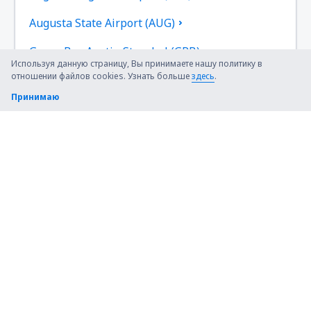
Augusta State Airport (AUG)
Green Bay Austin Straubel (GRB)
Используя данную страницу, Вы принимаете нашу политику в
отношении файлов cookies. Узнать больше
здесь
.
Austin Bergstrom (AUS)
Принимаю
Quincy Baldwin Field (UIN)
Baltimore Thurgood Marshall (BWI)
Bangor Intl Airport (BGR)
Paducah Barkley Regional (PAH)
Barnstable Municipal Airport (HYA)
Аэропорт Бартер-Айленд (BTI)
Baton Rouge Ryan Field (BTR)
Аэропорт Бивер (WBQ)