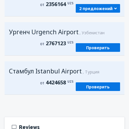
2356164
UZS
ОТ
2 предложений
из
Самарканд, Samarkand Intl Airport
Ургенч Urgench Airport
(SKD)
Узбекистан
2356164
ОТ
UZS
2767123
UZS
ОТ
Проверить
из
Ургенч, Urgench Airport
(UGC)
2780822
ОТ
UZS
Стамбул Istanbul Airport
Турция
4424658
UZS
ОТ
Проверить
Reviews