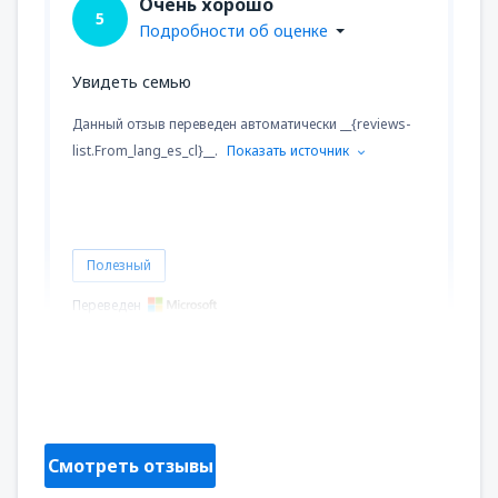
Очень хорошо
5
Подробности об оценке
Увидеть семью
Данный отзыв переведен автоматически __{reviews-
list.From_lang_es_cl}__.
Показать источник
Полезный
Переведен
Alejandra Andrea
Chile,
Май 2023
Смотреть отзывы