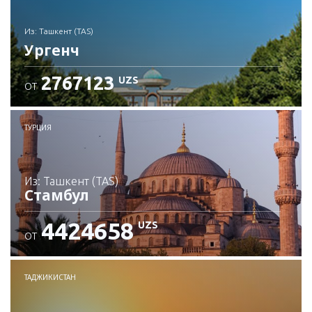
из: Ташкент (TAS)
Ургенч
2767123
UZS
ОТ
Проверьте подробности
ТУРЦИЯ
из: Ташкент (TAS)
Стамбул
4424658
UZS
ОТ
Проверьте подробности
ТАДЖИКИСТАН