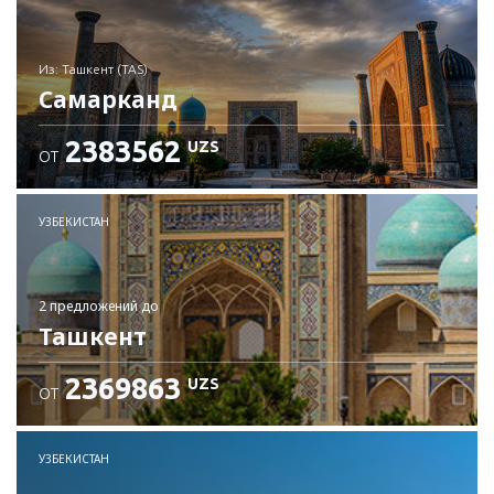
из: Ташкент (TAS)
Самарканд
2383562
UZS
ОТ
Проверьте подробности
УЗБЕКИСТАН
2 предложений
до
Ташкент
2369863
UZS
ОТ
УЗБЕКИСТАН