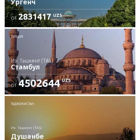
Ургенч
2831417
UZS
ОТ
Проверьте подробности
ТУРЦИЯ
из: Ташкент (TAS)
Стамбул
4502644
UZS
ОТ
Проверьте подробности
ТАДЖИКИСТАН
из: Ташкент (TAS)
Душанбе