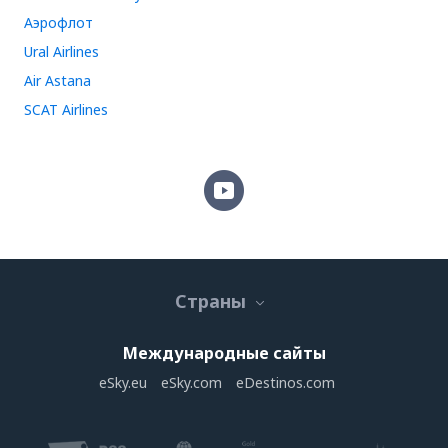
Аэрофлот
Ural Airlines
Air Astana
SCAT Airlines
Страны
Международные сайты
eSky.eu
eSky.com
eDestinos.com