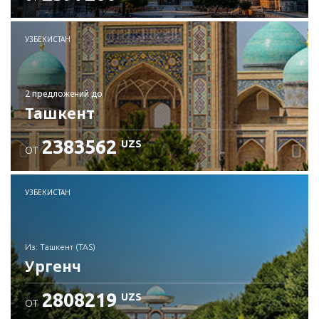
Проверьте подробности
УЗБЕКИСТАН
2 предложений
до
Ташкент
2383562
UZS
ОТ
УЗБЕКИСТАН
из: Ташкент (TAS)
Ургенч
2808219
UZS
ОТ