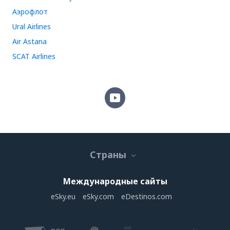
Аэрофлот
Ural Airlines
Air Astana
SCAT Airlines
Страны
Международные сайты
eSky.eu
eSky.com
eDestinos.com