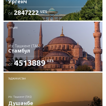
Ургенч
2847222
UZS
ОТ
Проверьте подробности
ТУРЦИЯ
из: Ташкент (TAS)
Стамбул
4513889
UZS
ОТ
Проверьте подробности
ТАДЖИКИСТАН
из: Ташкент (TAS)
Душанбе