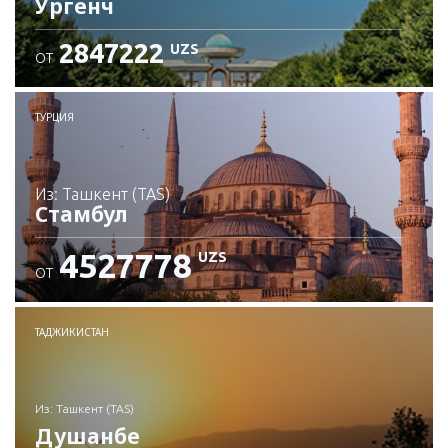
Ургенч
2847222
UZS
ОТ
Проверьте подробности
ТУРЦИЯ
из: Ташкент (TAS)
Стамбул
4527778
UZS
ОТ
Проверьте подробности
ТАДЖИКИСТАН
из: Ташкент (TAS)
Душанбе