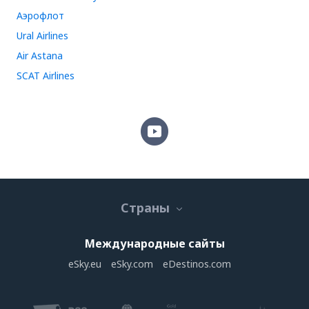
Аэрофлот
Ural Airlines
Air Astana
SCAT Airlines
Страны
Международные сайты
eSky.eu
eSky.com
eDestinos.com