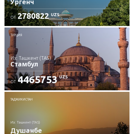
Ургенч
2780822
UZS
ОТ
Проверьте подробности
ТУРЦИЯ
из: Ташкент (TAS)
Стамбул
4465753
UZS
ОТ
Проверьте подробности
ТАДЖИКИСТАН
из: Ташкент (TAS)
Душанбе