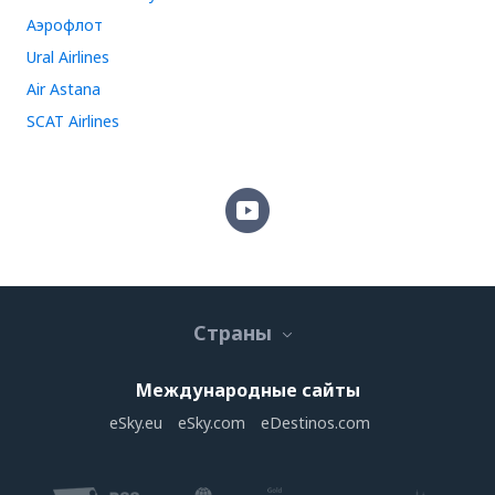
Аэрофлот
Ural Airlines
Air Astana
SCAT Airlines
Страны
Международные сайты
eSky.eu
eSky.com
eDestinos.com