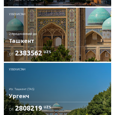
Проверьте подробности
УЗБЕКИСТАН
2 предложений
до
Ташкент
2383562
UZS
ОТ
УЗБЕКИСТАН
из: Ташкент (TAS)
Ургенч
2808219
UZS
ОТ