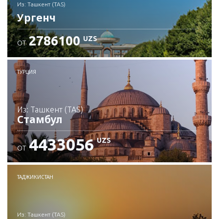
из: Ташкент (TAS)
Ургенч
2786100
UZS
ОТ
Проверьте подробности
ТУРЦИЯ
из: Ташкент (TAS)
Стамбул
4433056
UZS
ОТ
Проверьте подробности
ТАДЖИКИСТАН
из: Ташкент (TAS)